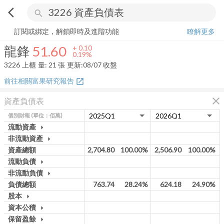
arrow_back_ios
search
龍鋒
51.60
+
0.19%
量:
21
張
訂閱或綁定，解鎖即時及進階功能
瞭解更多
龍鋒
51.60
+
0.10
0.19%
3226
上櫃
量:
21
張
更新:
08/07 收盤
前往相關富果研究報告
open_in_new
close
資產負債表
個別財報
(單位：佰萬)
流動資產
arrow_drop_down
非流動資產
arrow_drop_down
資產總額
2,704.80
100.00%
2,506.90
100.00%
流動負債
arrow_drop_down
非流動負債
arrow_drop_down
負債總額
763.74
28.24%
624.18
24.90%
股本
arrow_drop_down
資本公積
arrow_drop_down
保留盈餘
arrow_drop_down