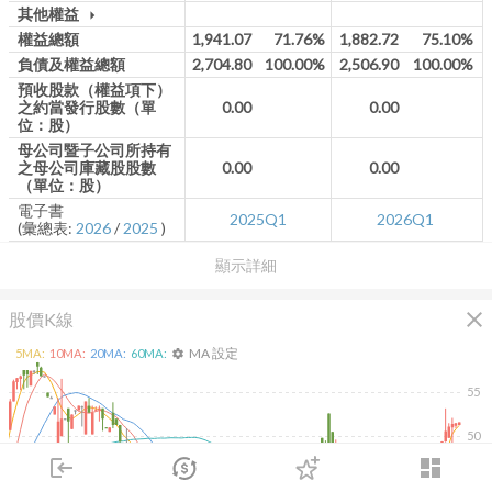
其他權益
arrow_drop_down
權益總額
1,941.07
71.76%
1,882.72
75.10%
負債及權益總額
2,704.80
100.00%
2,506.90
100.00%
預收股款（權益項下）
之約當發行股數（單
0.00
0.00
位：股）
母公司暨子公司所持有
之母公司庫藏股股數
0.00
0.00
（單位：股）
電子書
2025Q1
2026Q1
(彙總表:
2026
/
2025
)
顯示詳細
close
股價K線
MA 設定
5
MA:
10
MA:
20
MA:
60
MA:
settings
55
50
login
dashboard
45
市場
追蹤
下單
交易
登入