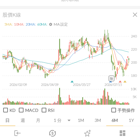
close
股價K線
MA 設定
5
MA:
10
MA:
20
MA:
60
MA:
settings
240
220
200
180
除
2026/02/09
2026/04/09
2026/05/27
2026/07/15
10K
5K
KD
MACD
RSI
手勢操作
日
週
月
1M
3M
6M
1Y
login
dashboard
推薦卡片
基本面
技術面
消息面
籌碼面
財務報
市場
追蹤
下單
交易
登入