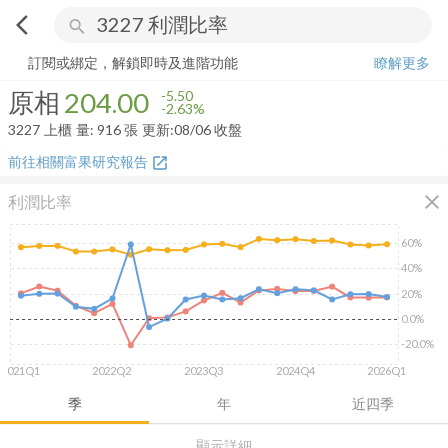
arrow_back_ios
search
原相
204.00
-2.63%
量:
916
張
訂閱或綁定，解鎖即時及進階功能
瞭解更多
原相
204.00
-5.50
-2.63%
3227
上櫃
量:
916
張
更新:
08/06 收盤
前往相關富果研究報告
open_in_new
close
利潤比率
60%
40%
20%
0.0%
-20.0%
2021Q1
2022Q2
2023Q3
2024Q4
2026Q1
季
年
近四季
顯示詳細