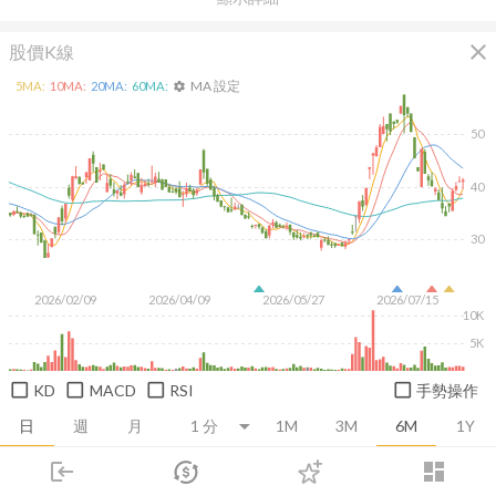
close
股價K線
MA 設定
5
MA:
10
MA:
20
MA:
60
MA:
settings
50
40
30
2026/02/09
2026/04/09
2026/05/27
2026/07/15
10K
5K
KD
MACD
RSI
手勢操作
日
週
月
1M
3M
6M
1Y
login
dashboard
推薦卡片
基本面
技術面
消息面
籌碼面
財務報
市場
追蹤
下單
交易
登入