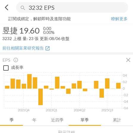
arrow_back_ios
search
昱捷
19.60
0.00%
量:
23
張
訂閱或綁定，解鎖即時及進階功能
瞭解更多
昱捷
19.60
0.00
0.00%
3232
上櫃
量:
23
張
更新:
08/06 收盤
前往相關富果研究報告
open_in_new
close
EPS
info_outline
成長率
0.4
0.2
0
-0.2
-0.4
-0.6
2021Q4
2023Q1
2024Q2
2025Q3
季
年
近四季
單季
累計
顯示詳細