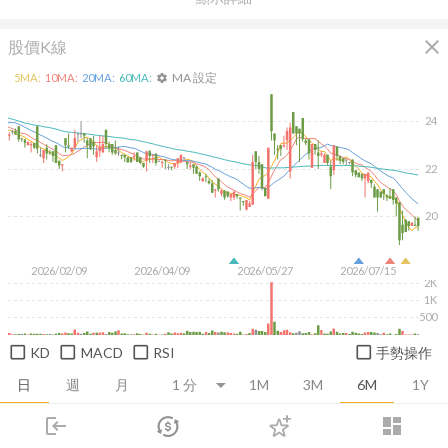
close
股價K線
MA 設定
5
MA:
10
MA:
20
MA:
60
MA:
settings
24
22
20
2026/02/09
2026/04/09
2026/05/27
2026/07/15
2K
1K
500
KD
MACD
RSI
手勢操作
日
週
月
1M
3M
6M
1Y
login
dashboard
推薦卡片
基本面
技術面
消息面
籌碼面
財務報
市場
追蹤
下單
交易
登入