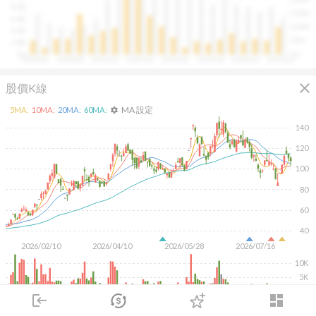
往往意味著未來幾季的營收與獲利將同步走強。這張卡片
8.0B
150M
讓你在市場還沒反應前，就能搶先洞察企業的成長訊號。
6.0B
100M
4.0B
50M
2.0B
0.0
0.0
2020Q1
2020Q4
2021Q3
2022Q2
2023Q1
2023Q4
2024Q3
2025Q2
close
股價K線
MA 設定
5
MA:
10
MA:
20
MA:
60
MA:
settings
140
120
100
80
60
40
2026/02/10
2026/04/10
2026/05/28
2026/07/16
10K
5K
login
dashboard
KD
MACD
RSI
手勢操作
市場
追蹤
下單
交易
登入