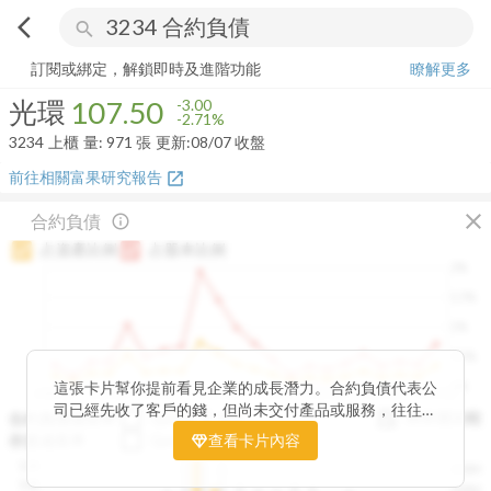
arrow_back_ios
search
光環
107.50
-2.71%
量:
971
張
訂閱或綁定，解鎖即時及進階功能
瞭解更多
光環
107.50
-3.00
-2.71%
3234
上櫃
量:
971
張
更新:
08/07 收盤
前往相關富果研究報告
open_in_new
close
合約負債
info_outline
占資產比例
占股本比例
2%
1.5%
1%
0.5%
0%
這張卡片幫你提前看見企業的成長潛力。合約負債代表公
2020Q1
2020Q4
2021Q3
2022Q2
2023Q1
2023Q4
2024Q3
2025Q2
司已經先收了客戶的錢，但尚未交付產品或服務，往往是
與存貨比較
合約負債成長率
QoQ
YoY
未來營收的先行指標。透過觀察合約負債的季度變化與其
存貨成長率
QoQ
查看卡片內容
YoY
佔資產、股本的比例，你可以判斷企業手中訂單是否穩定
12B
250M
成長、營收動能是否正在累積。當合約負債持續上升時，
10B
200M