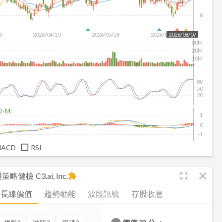
8
3
2026/04/10
2026/05/28
2026/07/16
2026/08/07
30M
20M
10M
80
50
20
D-M:
1
0
-1
MACD
RSI
fullscreen
close
析與策略健檢
C3.ai, Inc.
extension
長線價值
趨勢動能
波段訊號
存股收息