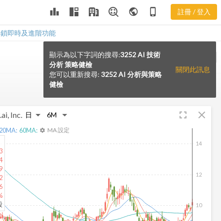
leaderboard
public
phone_iphone
註冊 / 登入
解鎖即時及進階功能
顯示為以下字詞的搜尋:
3252 AI 技術
VS
分析 策略健檢
關閉此訊息
您可以重新搜尋:
3252 AI 分析與策略
健檢
fullscreen
close
ai, Inc.
20
MA:
60
MA:
MA 設定
settings
14
3
4
9
12
2
6
%
股
10