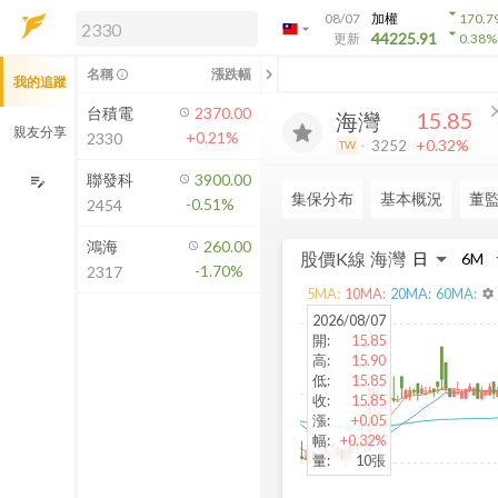
arrow_drop_down
08/07
加權
170.7
arrow_drop_down
arrow_drop_down
解鎖即時行情及進階功能
44225.91
更新
0.38
%
「綁定合作券商帳戶」或「訂閱任一
chevron_left
名稱
漲跌幅
info_outline
我的追蹤
方案」，即可解鎖以下功能：
即時行情
cl
台積電
2370.00
15.85
海灣
即時市況與排行
親友分享
+0.21%
2330
+0.32%
3252
TW
到價通知
成交金額熱力圖
聯發科
3900.00
edit_note
集保分布
基本概況
董
-0.51%
2454
前往方案訂閱
如何綁定合作券商
鴻海
260.00
股價K線
海灣
-1.70%
2317
5
MA:
10
MA:
20
MA:
60
MA:
settings
2026/08/07
開
:
15.85
高
:
15.90
低
:
15.85
收
:
15.85
漲
:
+0.05
幅
:
+0.32%
量
:
10張