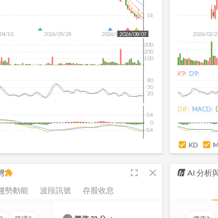
16
04/10
2026/05/28
2026/07/16
2026/02/2
2026/08/07
300
200
100
K9:
D9:
80
50
20
DIF:
MACD:
0.4
0
-0.4
KD
fullscreen
close
灣
AI 分
extension
趨勢動能
波段訊號
存股收息