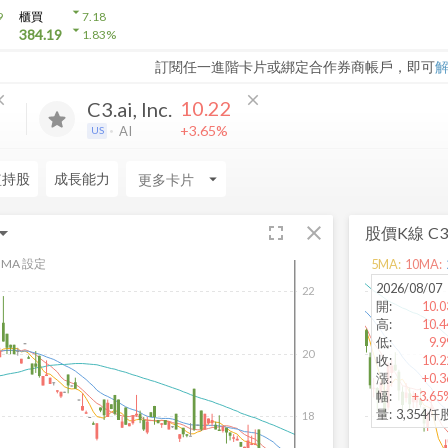
arrow_drop_down
9
櫃買
7.18
arrow_drop_down
384.19
1.83
%
訂閱任一進階卡片或綁定合作券商帳戶，即可
ose
close
10.22
C3.ai, Inc.
+3.65%
AI
US
監持股
成長能力
arrow_drop_down
fullscreen
close
股價K線
C3.
MA 設定
5
MA:
10
MA:
2026/08/07
22
開
:
10.0
高
:
10.4
低
:
9.9
20
收
:
10.2
漲
:
+0.3
幅
:
+3.65
量
:
3,354仟
18