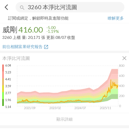
arrow_back_ios
search
威剛
416.00
-1.19%
量:
20,171
張
訂閱或綁定，解鎖即時及進階功能
瞭解更多
威剛
416.00
-5.00
-1.19%
3260
上櫃
量:
20,171
張
更新:
08/07 收盤
前往相關富果研究報告
open_in_new
close
本淨比河流圖
6.04
800
5.23
600
4.41
400
3.59
2.77
200
1.96
0
1.14
2021/09
2023/02
2024/07
2025/11
顯示詳細