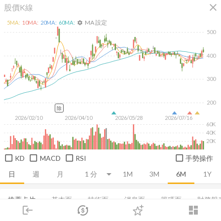
close
股價K線
MA 設定
5
MA:
10
MA:
20
MA:
60
MA:
settings
500
400
300
200
除
2026/02/10
2026/04/10
2026/05/28
2026/07/16
60K
40K
20K
KD
MACD
RSI
手勢操作
日
週
月
1M
3M
6M
1Y
推薦卡片
基本面
技術面
消息面
籌碼面
財務報
login
dashboard
市場
追蹤
下單
交易
登入
損益表
現金流量表
基本概況
EPS
營收