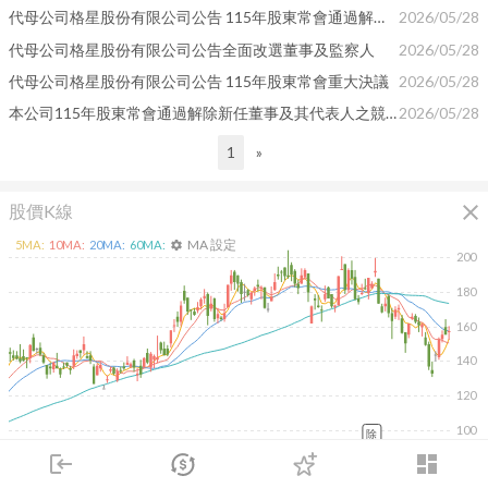
代母公司格星股份有限公司公告 115年股東常會通過解除新任董事及其代表人之競業限制
2026/05/28
代母公司格星股份有限公司公告全面改選董事及監察人
2026/05/28
代母公司格星股份有限公司公告 115年股東常會重大決議
2026/05/28
本公司115年股東常會通過解除新任董事及其代表人之競業限制
2026/05/28
1
»
close
股價K線
MA 設定
5
MA:
10
MA:
20
MA:
60
MA:
settings
200
180
160
140
120
100
除
2026/02/09
2026/04/09
2026/05/27
2026/07/15
login
dashboard
10K
市場
追蹤
下單
交易
登入