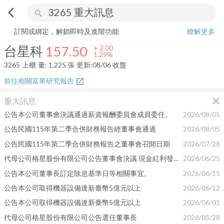
arrow_back_ios
search
台星科
157.50
+
1.29%
量:
1,225
張
訂閱或綁定，解鎖即時及進階功能
瞭解更多
台星科
157.50
+
2.00
1.29%
3265
上櫃
量:
1,225
張
更新:
08/06 收盤
前往相關富果研究報告
open_in_new
close
重大訊息
公告本公司董事會決議通過薪資報酬委員會成員委任。
2026/08/05
公告民國115年第二季合併財務報告經董事會通過
2026/08/05
公告民國115年第二季合併財務報告之董事會召開日期
2026/07/28
代母公司格星股份有限公司公告董事會決議 現金紅利發放相關日期
2026/06/25
公告本公司董事長訂定除息基準日等相關事宜。
2026/06/15
公告本公司取得機器設備達新臺幣5億元以上
2026/06/12
公告本公司取得機器設備達新臺幣5億元以上
2026/06/01
代母公司格星股份有限公司公告選任董事長
2026/05/28