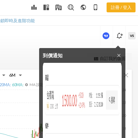
3268 當日主
leaderboard
public
phone_iphone
註冊 / 登入
力券商
3268 當日主力券商
解鎖即時及進階功能
notification_add
VS
到價通知
close
更強大的進階價量圖表
自訂我的版面
view_quilt
完整內容，僅限註冊會員使用
fullscreen
close
註冊/登入解鎖
20
MA:
60
MA:
MA 設定
settings
24
22
20
18