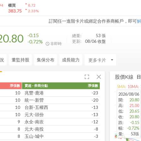
arrow_drop_up
94
櫃買
8.72
arrow_drop_up
383.75
2.33
%
訂閱任一進階卡片或綁定合作券商帳戶，即可
20.80
-0.15
總量:
53
張
-0.72%
更新:
08/06 收盤
非即時
況
董監持股
集保分布
成長能力
arrow_drop_down
fullscreen
close
股價K線
淨張數
賣超 - 券商分點
淨張數
5
MA:
10
MA:
10
兆豐-鹿港
-23
2026/08/06
10
統一-新營
-20
開
:
20.80
高
:
21.00
10
台新-五權西
-13
低
:
20.65
10
元大-頭份
-13
收
:
20.80
9
永全-南崁
-12
跌
:
-0.15
幅
:
-0.72%
8
元大-南投
-8
量
:
53張
8
玉山-城中
-3