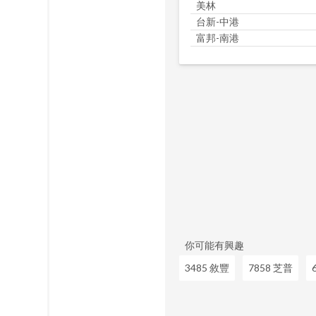
美林
台新-中港
富邦-南港
你可能有興趣
3485 敘豐
7858 芝普