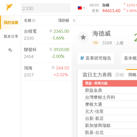
arrow_drop_up
08/05
加權
1250.
arrow_drop_down
arrow_drop_up
解鎖即時行情及進階功能
44611.60
更新
2.88
%
「綁定合作券商帳戶」或「訂閱任一
chevron_left
名稱
漲跌幅
info_outline
我的追蹤
方案」，即可解鎖以下功能：
即時行情
台積電
2365.00
海德威
即時市況與排行
親友分享
-1.66%
2330
到價通知
3268
上櫃
TW
成交金額熱力圖
聯發科
3920.00
edit_note
-2.00%
2454
前往方案訂閱
富果研究報告
基本概
sticky_note_2
如何綁定合作券商
鴻海
264.50
當日主力券商
詳細
簡略
+2.32%
2317
買超 - 券商分點
群益金鼎
台灣摩根士丹利
摩根大通
元大-佳里
台新-新店
新加坡商瑞銀
凱基-台北