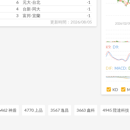
6
元大-台北
-1
4
台新-同大
-1
3
富邦-宜蘭
-1
更新時間：2026/08/05
2026/02/0
K9:
D9:
DIF:
MACD:
KD
6462 神盾
4770 上品
3567 逸昌
3663 鑫科
4945 陞達科技