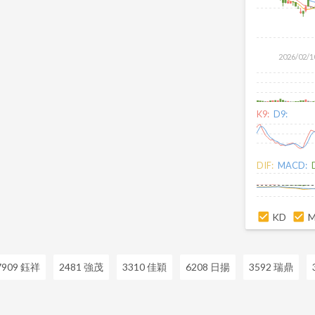
2026/02/1
K9:
D9:
DIF:
MACD:
KD
7909 鈺祥
2481 強茂
3310 佳穎
6208 日揚
3592 瑞鼎