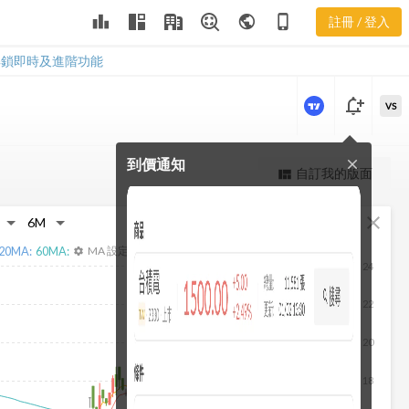
3268 聚財網
leaderboard
public
phone_iphone
註冊 / 登入
社群
3268 聚財網社群
解鎖即時及進階功能
notification_add
VS
到價通知
close
更強大的進階價量圖表
自訂我的版面
view_quilt
完整內容，僅限註冊會員使用
fullscreen
close
註冊/登入解鎖
20
MA:
60
MA:
MA 設定
settings
24
22
20
18