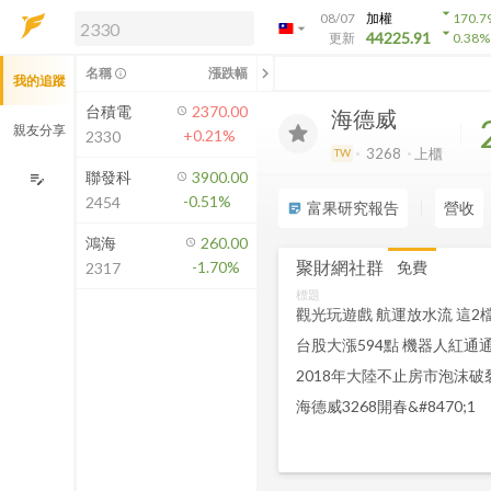
arrow_drop_down
08/07
加權
170.7
arrow_drop_down
arrow_drop_down
解鎖即時行情及進階功能
44225.91
更新
0.38
%
「綁定合作券商帳戶」或「訂閱任一
chevron_left
名稱
漲跌幅
info_outline
我的追蹤
方案」，即可解鎖以下功能：
即時行情
台積電
2370.00
海德威
即時市況與排行
親友分享
+0.21%
2330
到價通知
3268
上櫃
TW
成交金額熱力圖
聯發科
3900.00
edit_note
-0.51%
2454
前往方案訂閱
富果研究報告
營收
sticky_note_2
如何綁定合作券商
鴻海
260.00
聚財網社群
免費
-1.70%
2317
標題
觀光玩遊戲 航運放水流 這
台股大漲594點 機器人紅通
2018年大陸不止房市泡沫
海德威3268開春&#8470;1