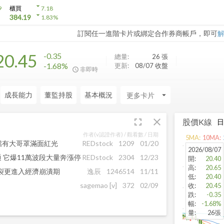
arrow_drop_down
9
櫃買
7.18
arrow_drop_down
384.19
1.83
%
訂閱任一進階卡片或綁定合作券商帳戶，即可
20.45
-0.35
總量:
26
張
-1.68%
更新:
08/07 收盤
非即時
成長能力
董監持股
基本概況
arrow_drop_down
fullscreen
close
股價K線
作者(v認證作者) /
觀看數
/ 日期
5
MA:
10
MA:
2檔有大哥罩滿面紅光
REDstock
1209
01/20
2026/08/07
通 它爆11萬波段大量奔漲停
REDstock
2304
12/23
開
:
20.40
高
:
20.65
破裂更進入經濟崩潰期
逸辰
1246514
11/11
低
:
20.40
sagemao
[v]
372
02/09
收
:
20.45
跌
:
-0.35
幅
:
-1.68%
量
:
26張