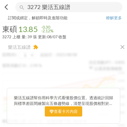
arrow_back_ios
search
東碩
13.85
-2.12%
量:
39
張
訂閱或綁定，解鎖即時及進階功能
瞭解更多
東碩
13.85
-0.30
-2.12%
3272
上櫃
量:
39
張
更新:
08/07 收盤
close
樂活五線譜
extension
區間(年)
起始日：
2025/08/08
決定係數(R²)：
0.805
變異係數(CV)：
2.98
%
以還原股價繪製
1500
1400
1300
1200
樂活五線譜幫你用科學方式看懂股價位置。透過統計回歸
與標準差區間繪製出五條趨勢線，清楚呈現股價相對於長
1100
期均衡區間的位置。當股價落在上方紅色區間，代表股價
查看卡片內容
1000
已偏離長期平均、短線可能過熱；反之，若接近下方綠色
2025/08
2025/09
2025/09
2025/10
區間，則可能出現被低估的買進機會。五線譜不只是技術
收盤距離上限:
10.17
%
收盤距離下限:
38.09
%
1500
分析，更是幫助你掌握「合理價帶」與「長期趨勢」的工