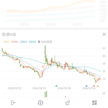
1400
具，讓投資判斷更有依據、更有信心。
1300
1200
1100
1000
900
2025/08
2025/09
2025/10
close
股價K線
MA 設定
5
MA:
10
MA:
20
MA:
60
MA:
settings
22
20
18
16
14
2026/02/10
2026/04/10
2026/05/28
2026/07/16
1K
500
login
dashboard
市場
追蹤
下單
交易
登入
KD
MACD
RSI
手勢操作