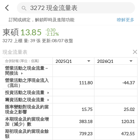
arrow_back_ios
search
東碩
13.85
-2.12%
量:
39
張
訂閱或綁定，解鎖即時及進階功能
瞭解更多
東碩
13.85
-0.30
-2.12%
3272
上櫃
量:
39
張
更新:
08/07 收盤
close
現金流量表
合併財報
(單位：佰萬)
營業活動之現金流量－
間接法
arrow_drop_down
營業活動之淨現金流入
111.80
-44.37
（流出）
投資活動之現金流量
arrow_drop_down
籌資活動之現金流量
arrow_drop_down
匯率變動對現金及約當
15.75
25.02
現金之影響
本期現金及約當現金增
383.18
120.31
加（減少）數
期初現金及約當現金餘
739.23
472.55
額