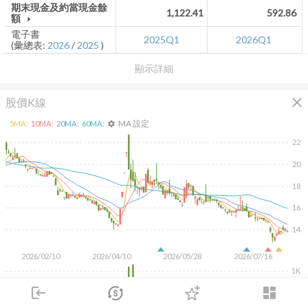
期末現金及約當現金餘
1,122.41
592.86
額
arrow_drop_down
電子書
2025Q1
2026Q1
(彙總表:
2026
/
2025
)
顯示詳細
close
股價K線
MA 設定
5
MA:
10
MA:
20
MA:
60
MA:
settings
22
20
18
16
14
2026/02/10
2026/04/10
2026/05/28
2026/07/16
1K
500
login
dashboard
市場
追蹤
下單
交易
登入