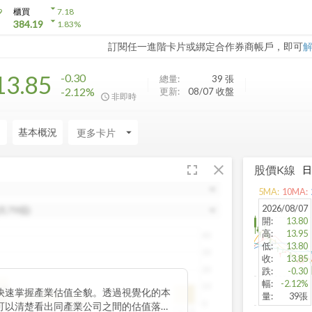
arrow_drop_down
9
櫃買
7.18
arrow_drop_down
384.19
1.83
%
訂閱任一進階卡片或綁定合作券商帳戶，即可
13.85
-0.30
總量:
39
張
-2.12%
更新:
08/07 收盤
非即時
力
基本概況
arrow_drop_down
fullscreen
close
股價K線
5
MA:
10
MA:
2026/08/07
開
:
13.80
高
:
13.95
40
低
:
13.80
30
收
:
13.85
20
跌
:
-0.30
幅
:
-2.12%
10
位數
快速掌握產業估值全貌。透過視覺化的本
量
:
39張
.87
0
可以清楚看出同產業公司之間的估值落
~20
20~25
25~30
30~35
35~40
40~45
45~50
50以上