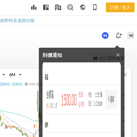
益比分布
leaderboard
public
phone_iphone
註冊 / 登入
3272 產業本益比分
布
解鎖即時及進階功能
notification_add
VS
到價通知
close
更強大的進階價量圖表
自訂我的版面
view_quilt
完整內容，僅限註冊會員使用
fullscreen
close
註冊/登入解鎖
20
MA:
60
MA:
MA 設定
settings
22
20
18
16