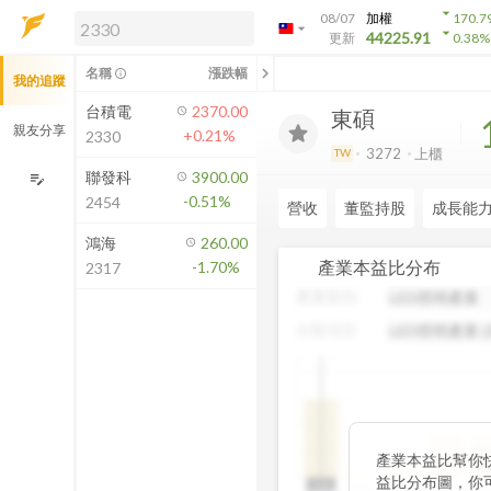
arrow_drop_down
08/07
加權
170.7
arrow_drop_down
arrow_drop_down
解鎖即時行情及進階功能
44225.91
更新
0.38
%
「綁定合作券商帳戶」或「訂閱任一
chevron_left
名稱
漲跌幅
info_outline
我的追蹤
方案」，即可解鎖以下功能：
即時行情
台積電
2370.00
東碩
即時市況與排行
親友分享
+0.21%
2330
到價通知
3272
上櫃
TW
成交金額熱力圖
聯發科
3900.00
edit_note
-0.51%
2454
前往方案訂閱
營收
董監持股
成長能
如何綁定合作券商
鴻海
260.00
產業本益比分布
-1.70%
2317
產業類別
分類項目
中
產業本益比幫你
19
益比分布圖，你
N/A
N/A
0~5
5~10
10~15
15