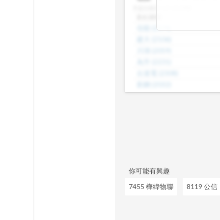
差，了解哪些股
本益比級距
N/A (共29檔)
數、本益比範圍
股名(股號)
整體的合理價帶
佳能
(
2374
)
或是找出估值落
建大
(
2106
)
見機會，做出更
川湖
(
2059
)
為升
(
2231
)
台達電
(
2308
)
新鋼
(
2032
)
威盛
(
2388
)
海光
(
2038
)
茂矽
(
2342
)
正崴
(
2392
)
昆盈
(
2365
)
你可能有興趣
7455 樺緯物聯
8119 公信