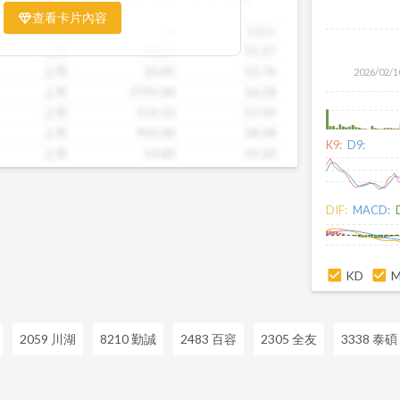
票相對被低估、哪些可能已偏貴。從中位
查看卡片內容
到個別公司位置，卡片讓你一眼辨識產業
市場別
價
本益比
。無論你想評估一家公司是否具吸引力，
上市
80.50
51.27
後的潛力股，這張卡片都能幫你用數據看
上市
20.05
52.76
2026/02/1
精準的投資判斷。
上市
3795.00
56.18
上市
114.50
57.54
上市
992.00
58.98
K9:
D9:
上市
14.80
59.20
上市
53.90
82.92
上市
15.45
110.36
DIF:
MACD:
上市
28.70
110.38
上市
47.50
113.10
上市
38.65
113.68
KD
2059 川湖
8210 勤誠
2483 百容
2305 全友
3338 泰碩