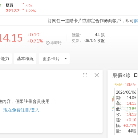
arrow_drop_up
0
櫃買
7.62
arrow_drop_up
391.37
1.99
%
訂閱任一進階卡片或綁定合作券商帳戶，即可
14.15
+0.10
總量:
44
張
+0.71%
更新:
08/06 收盤
非即時
長能力
基本概況
arrow_drop_down
fullscreen
close
股價K線
5
MA:
10
MA:
2026/08/06
開
:
14.05
整內容，僅限註冊會員使用
高
:
14.15
低
:
13.85
現在免費註冊/登入
收
:
14.15
漲
:
+0.10
幅
:
+0.71%
量
:
44張