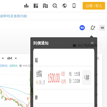
3272 相關權
leaderboard
public
phone_iphone
註冊 / 登入
證
3272 相關權證
解鎖即時及進階功能
notification_add
VS
到價通知
close
更強大的進階價量圖表
自訂我的版面
view_quilt
完整內容，僅限註冊會員使用
fullscreen
close
註冊/登入解鎖
20
MA:
60
MA:
MA 設定
settings
22
20
18
16