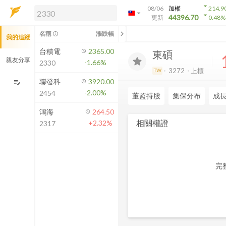
arrow_drop_down
08/06
加權
214.9
arrow_drop_down
arrow_drop_down
解鎖即時行情及進階功能
44396.70
更新
0.48
%
「綁定合作券商帳戶」或「訂閱任一
chevron_left
名稱
漲跌幅
info_outline
我的追蹤
方案」，即可解鎖以下功能：
即時行情
台積電
2365.00
東碩
即時市況與排行
親友分享
-1.66%
2330
到價通知
3272
上櫃
TW
成交金額熱力圖
聯發科
3920.00
edit_note
-2.00%
2454
前往方案訂閱
董監持股
集保分布
成
如何綁定合作券商
鴻海
264.50
相關權證
+2.32%
2317
完