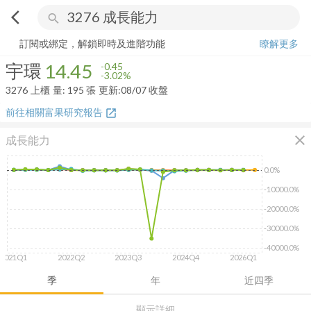
arrow_back_ios
search
宇環
14.45
-3.02%
量:
195
張
訂閱或綁定，解鎖即時及進階功能
瞭解更多
宇環
14.45
-0.45
-3.02%
3276
上櫃
量:
195
張
更新:
08/07 收盤
前往相關富果研究報告
open_in_new
close
成長能力
0.0%
-10000.0%
-20000.0%
-30000.0%
-40000.0%
2021Q1
2022Q2
2023Q3
2024Q4
2026Q1
季
年
近四季
顯示詳細