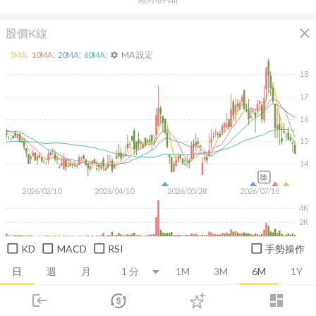
close
股價K線
MA 設定
5
MA:
10
MA:
20
MA:
60
MA:
settings
18
17
16
15
14
除
2026/02/10
2026/04/10
2026/05/28
2026/07/16
4K
2K
KD
MACD
RSI
手勢操作
日
週
月
1M
3M
6M
1Y
login
dashboard
推薦卡片
基本面
技術面
消息面
籌碼面
財務報
市場
追蹤
下單
交易
登入