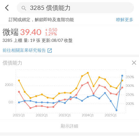
arrow_back_ios
search
微端
39.40
+
1.29%
量:
19
張
訂閱或綁定，解鎖即時及進階功能
瞭解更多
微端
39.40
+
0.50
1.29%
3285
上櫃
量:
19
張
更新:
08/07 收盤
前往相關富果研究報告
open_in_new
close
償債能力
350%
200.0
300%
250%
0.0
200%
2021Q1
2022Q1
2023Q1
2024Q1
2025Q1
顯示詳細