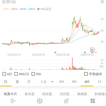
close
股價K線
MA 設定
5
MA:
10
MA:
20
MA:
60
MA:
settings
50
40
30
除
2026/02/10
2026/04/10
2026/05/28
2026/07/16
2K
1K
500
KD
MACD
RSI
手勢操作
日
週
月
1M
3M
6M
1Y
推薦卡片
基本面
技術面
消息面
籌碼面
財務報
login
dashboard
當日主力券商
董監持股
基本資料
營收
成長能力
市場
追蹤
下單
交易
登入