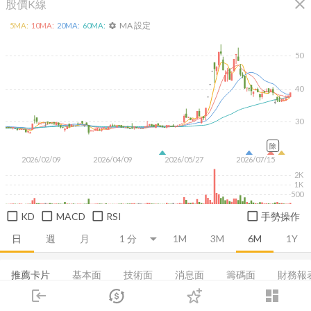
close
股價K線
MA 設定
5
MA:
10
MA:
20
MA:
60
MA:
settings
50
40
30
除
2026/02/09
2026/04/09
2026/05/27
2026/07/15
2K
1K
500
KD
MACD
RSI
手勢操作
日
週
月
1M
3M
6M
1Y
推薦卡片
基本面
技術面
消息面
籌碼面
財務報
login
dashboard
融資融券
集保分布
董監持股
基本概況
基本資料
市場
追蹤
下單
交易
登入