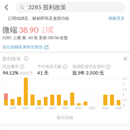
arrow_back_ios
search
微端
38.90
+
2.77%
量:
60
張
訂閱或綁定，解鎖即時及進階功能
瞭解更多
微端
38.90
+
1.05
2.77%
3285
上櫃
量:
60
張
更新:
08/06 收盤
前往相關富果研究報告
open_in_new
close
股利政策
info_outline
填息機率
平均填息天數
連續配發現金股利
info_outline
info_outline
info_outline
94.12%
41
天
近
3
年
2.500
元
(
16
/
17
)
2.5
2
1.5
1
0.5
0
2009
2011
2013
2015
2017
2019
2021
2023
2025
顯示詳細