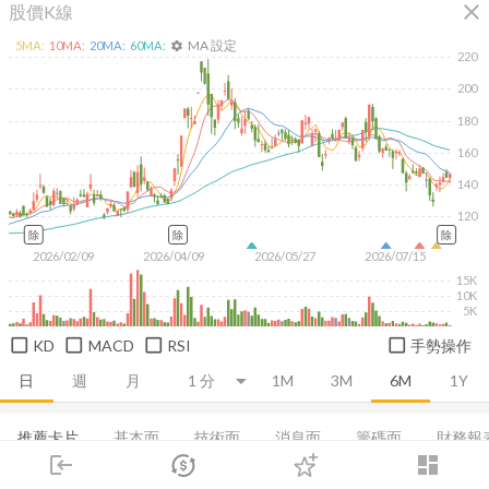
close
股價K線
MA 設定
5
MA:
10
MA:
20
MA:
60
MA:
settings
220
200
180
160
140
120
除
除
除
2026/02/09
2026/04/09
2026/05/27
2026/07/15
15K
10K
5K
KD
MACD
RSI
手勢操作
日
週
月
1M
3M
6M
1Y
推薦卡片
基本面
技術面
消息面
籌碼面
財務報
login
dashboard
新聞
市場
當日主力券商
追蹤
董監持股
下單
基本概況
交易
股利政策
登入