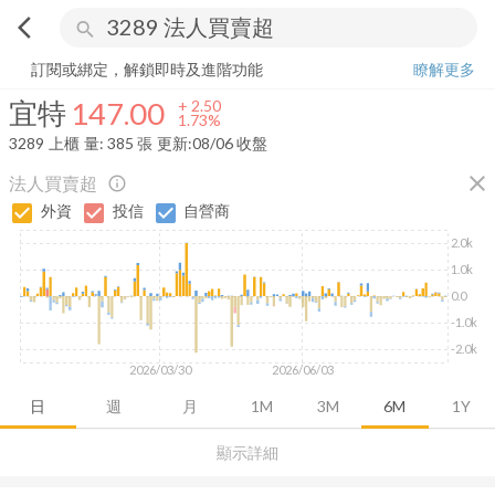
arrow_back_ios
search
宜特
147.00
+
1.73%
量:
385
張
訂閱或綁定，解鎖即時及進階功能
瞭解更多
宜特
147.00
+
2.50
1.73%
3289
上櫃
量:
385
張
更新:
08/06 收盤
close
法人買賣超
info_outline
外資
投信
自營商
2.0k
1.0k
0.0
-1.0k
-2.0k
2026/03/30
2026/06/03
日
週
月
1M
3M
6M
1Y
顯示詳細