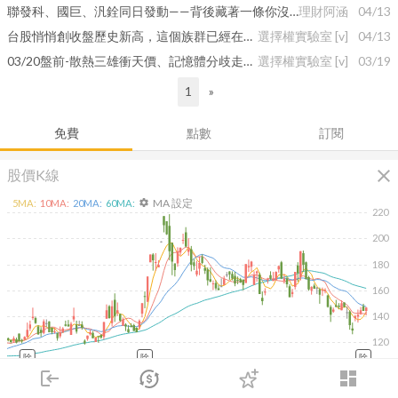
聯發科、國巨、汎銓同日發動——背後藏著一條你沒注意到的資金主線
理財阿涵
04/13
台股悄悄創收盤歷史新高，這個族群已經在偷跑，佈局明天
選擇權實驗室
[v]
04/13
03/20盤前-散熱三雄衝天價、記憶體分歧走——明日這幾檔，法人已經悄悄卡位了
選擇權實驗室
[v]
03/19
1
»
免費
點數
訂閱
close
股價K線
MA 設定
5
MA:
10
MA:
20
MA:
60
MA:
settings
220
200
180
160
140
120
除
除
除
login
dashboard
2026/02/09
2026/04/09
2026/05/27
2026/07/15
市場
追蹤
下單
交易
登入
15K