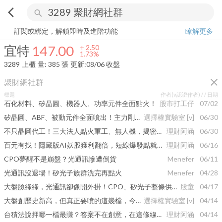
arrow_back_ios
search
宜特
147.00
+
1.73%
量:
385
張
訂閱或綁定，解鎖即時及進階功能
瞭解更多
宜特
147.00
+
2.50
1.73%
3289
上櫃
量:
385
張
更新:
08/06 收盤
close
聚財網社群
標題
作者(v認證作者) /
/ 日期
石化材料、矽晶圓、機器人、功率元件全面點火！
股市打工仔
07/02
矽晶圓、ABF、被動元件全面噴出！主力剛進場的「這兩檔」才是翻倍關鍵！
選擇權實驗室
[v]
06/30
不只晶圓代工！三大法人點火軍工、無人機，揭密主力默默鎖碼的「噴發股名單」
理財阿涵
06/30
百元有找！隱藏版AI妖股獲利翻倍，短線爆發點就在這幾天
理財阿涵
06/16
CPO夢醒不是崩盤？光通訊慘遭倒貨
Menefer
06/11
光通訊沒退場！矽光子族群洗完再點火
Menefer
04/28
大盤臉綠綠，光通訊卻像開外掛！CPO、矽光子整條供應鏈紅到發燙
股童
04/17
大盤創歷史新高，但真正要噴的這幾檔，今天幾乎沒人注意到
選擇權實驗室
[v]
04/14
台積法說押哪一檔最賺？答案不在創意，在這條線索裡
理財阿涵
04/14