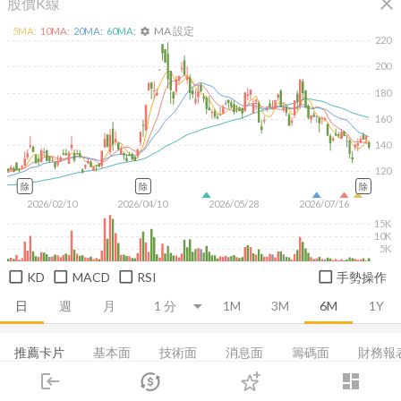
close
股價K線
MA 設定
5
MA:
10
MA:
20
MA:
60
MA:
settings
220
200
180
160
140
120
除
除
除
2026/02/10
2026/04/10
2026/05/28
2026/07/16
15K
10K
5K
KD
MACD
RSI
手勢操作
日
週
月
1M
3M
6M
1Y
推薦卡片
基本面
技術面
消息面
籌碼面
財務報
login
dashboard
集保分布
董監持股
基本概況
股利政策
成長能力
市場
追蹤
下單
交易
登入