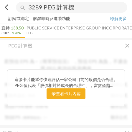
arrow_back_ios
search
訂閱或綁定，解鎖即時及進階功能
瞭解更多
宜特
138.50
PUBLIC SERVICE ENTERPRISE GROUP INCORPORAT
3289
-5.78%
PEG
close
PEG 計算機
若預估 EPS 為
-
（簡單預估法）
，
預估 EPS
為負，不適合
用 PEG 來評估投資價值
這張卡片能幫你快速評估一家公司目前的股價是否合理。
PEG :
N/A
顯示公式
PEG 值代表「股價相對於成長的合理性」，當數值越
低，通常表示股票價格尚未充分反映公司未來的獲利成長
查看卡片內容
預期本益比 :
N/A
顯示公式
潛力，具備投資吸引力。 卡片同時顯示預估 EPS、年增
率與本益比，幫助你從成長與估值兩個角度雙重判斷，找
預估EPS年增率 :
0.00
%
顯示公式
出真正被低估的潛力股，讓投資決策更有依據。
預估EPS
:
-
顯示公式
（簡單預估法）