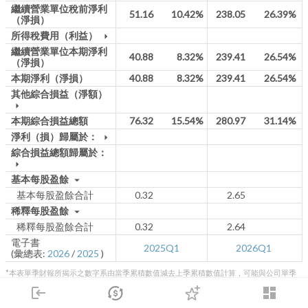
繼續營業單位稅前淨利
51.16
10.42%
238.05
26.39%
（淨損）
所得稅費用（利益）
arrow_drop_down
繼續營業單位本期淨利
40.88
8.32%
239.41
26.54%
（淨損）
本期淨利（淨損）
40.88
8.32%
239.41
26.54%
其他綜合損益（淨額）
arrow_drop_down
本期綜合損益總額
76.32
15.54%
280.97
31.14%
淨利（損）歸屬於：
arrow_drop_down
綜合損益總額歸屬於：
arrow_drop_down
基本每股盈餘
arrow_drop_down
基本每股盈餘合計
0.32
2.65
稀釋每股盈餘
arrow_drop_down
稀釋每股盈餘合計
0.32
2.64
電子書
2025Q1
2026Q1
(彙總表:
2026
/
2025
)
*本表單季財報所揭示之數字系由當季累積數值減去上季累積數值計算，可能與公司單季
發佈數字因四捨五入有些許不同
login
dashboard
市場
追蹤
下單
交易
登入