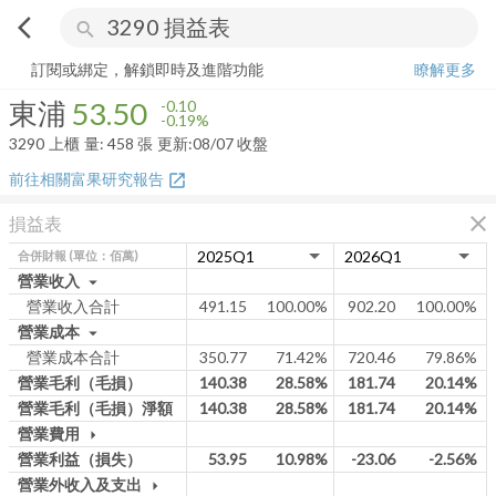
arrow_back_ios
search
東浦
53.50
-0.19%
量:
458
張
訂閱或綁定，解鎖即時及進階功能
瞭解更多
東浦
53.50
-0.10
-0.19%
3290
上櫃
量:
458
張
更新:
08/07 收盤
前往相關富果研究報告
open_in_new
close
損益表
合併財報
(單位：佰萬)
營業收入
arrow_drop_down
營業收入合計
491.15
100.00%
902.20
100.00%
營業成本
arrow_drop_down
營業成本合計
350.77
71.42%
720.46
79.86%
營業毛利（毛損）
140.38
28.58%
181.74
20.14%
營業毛利（毛損）淨額
140.38
28.58%
181.74
20.14%
營業費用
arrow_drop_down
營業利益（損失）
53.95
10.98%
-23.06
-2.56%
營業外收入及支出
arrow_drop_down