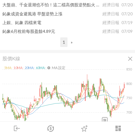
大盤崩、千金退潮也不怕！這二檔高價股逆勢點火 法人揭背後吸金關鍵
經濟日報
07/20
鈊象成資金避風港 早盤逆勢上漲
經濟日報
07/20
上銀、鈊象 四檔來電
經濟日報
07/19
鈊象6月稅前每股盈餘4.89元
經濟日報
07/09
1
»
close
股價K線
MA 設定
5
MA:
10
MA:
20
MA:
60
MA:
settings
850
800
750
700
除
2026/02/10
2026/04/10
2026/05/28
2026/07/16
login
dashboard
6K
市場
追蹤
下單
交易
登入
4K