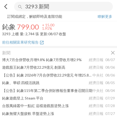
arrow_back_ios
search
鈊象
799.00
+
1.91%
量:
2,744
張
訂閱或綁定，解鎖即時及進階功能
瞭解更多
鈊象
799.00
+
15.00
1.91%
3293
上櫃
量:
2,744
張
更新:
08/07 收盤
前往相關富果研究報告
open_in_new
close
新聞
博大7月合併營收月增9.8% 鈊象7月營收月增2.9%
經濟日報
08/07
遊戲股王鈊象7月營收22.29億元 創新高
經濟日報
08/06
【公告】鈊象 2026年7月合併營收22.29億元 年增25.86%
中央社
08/06
鈊象、華碩 四檔活跳跳
經濟日報
08/05
【公告】鈊象115年第二季合併財務報告董事會召開日期
中央社
08/04
鈊象遊戲登上 Steam 平台
經濟日報
07/29
台股萬綠叢中一點紅 這檔遊戲股逆勢上漲
經濟日報
07/28
鈊象無懼大盤疲軟 早盤逆勢上漲
經濟日報
07/27