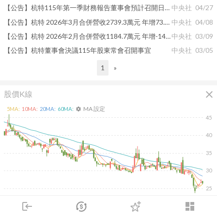
【公告】杭特115年第一季財務報告董事會預計召開日期為115年5月5日
中央社
04/27
【公告】杭特 2026年3月合併營收2739.3萬元 年增73.17%
中央社
04/08
【公告】杭特 2026年2月合併營收1184.7萬元 年增-14.58%
中央社
03/09
【公告】杭特董事會決議115年股東常會召開事宜
中央社
03/05
1
»
close
股價K線
MA 設定
5
MA:
10
MA:
20
MA:
60
MA:
settings
45
40
35
30
25
2026/02/09
2026/04/09
2026/05/27
2026/07/15
login
dashboard
2K
市場
追蹤
下單
交易
登入
1K