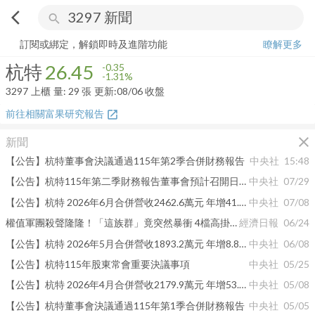
arrow_back_ios
search
杭特
26.45
-1.31%
量:
29
張
訂閱或綁定，解鎖即時及進階功能
瞭解更多
杭特
26.45
-0.35
-1.31%
3297
上櫃
量:
29
張
更新:
08/06 收盤
前往相關富果研究報告
open_in_new
close
新聞
【公告】杭特董事會決議通過115年第2季合併財務報告
中央社
15:48
【公告】杭特115年第二季財務報告董事會預計召開日期為115年8月6日
中央社
07/29
【公告】杭特 2026年6月合併營收2462.6萬元 年增41.41%
中央社
07/08
權值軍團殺聲隆隆！「這族群」竟突然暴衝 4檔高掛漲停
經濟日報
06/24
【公告】杭特 2026年5月合併營收1893.2萬元 年增8.88%
中央社
06/08
【公告】杭特115年股東常會重要決議事項
中央社
05/25
【公告】杭特 2026年4月合併營收2179.9萬元 年增53.7%
中央社
05/08
【公告】杭特董事會決議通過115年第1季合併財務報告
中央社
05/05