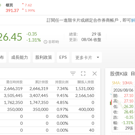
arrow_drop_up
0
櫃買
7.62
arrow_drop_up
391.37
1.99
%
訂閱任一進階卡片或綁定合作券商帳戶，即可
26.45
-0.35
總量:
29
張
-1.31%
更新:
08/06 收盤
非即時
布
成長能力
股利政策
EPS
arrow_drop_down
fullscreen
close
filter_list
股價K線
選任時持股
累計持股
持股比例
關係人持股
5
MA:
10
MA:
2,646,319
2,646,319
7.34%
1,531,000
2026/08/06
3,505,445
3,407,445
9.45%
2,166,160
開
:
27.10
高
:
27.10
1,762,350
1,747,350
4.85%
0
低
:
26.20
350,000
350,000
0.97%
400,000
收
:
26.45
0
0
0.00%
0
跌
:
-0.35
幅
:
-1.31%
0
0
0.00%
0
量
:
29張
0
0
0.00%
40