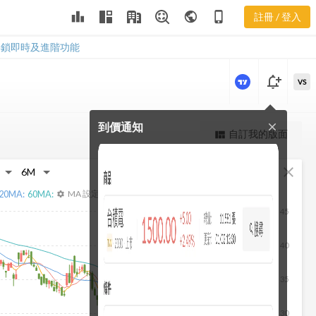
3297 董監持
leaderboard
public
phone_iphone
註冊 / 登入
股
3297 董監持股
解鎖即時及進階功能
notification_add
VS
到價通知
close
更強大的進階價量圖表
自訂我的版面
view_quilt
完整內容，僅限註冊會員使用
fullscreen
close
註冊/登入解鎖
20
MA:
60
MA:
MA 設定
settings
45
40
35
30