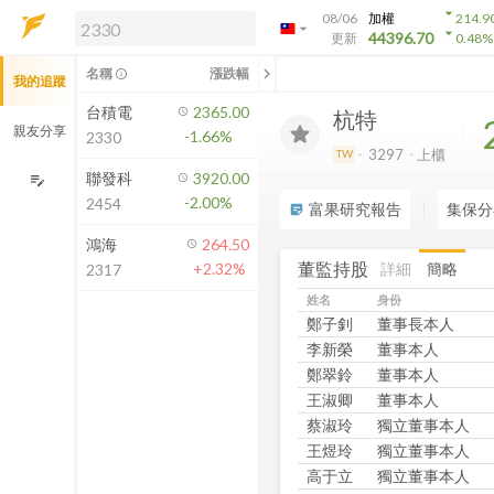
arrow_drop_down
08/06
加權
214.9
arrow_drop_down
arrow_drop_down
解鎖即時行情及進階功能
44396.70
更新
0.48
%
「綁定合作券商帳戶」或「訂閱任一
chevron_left
名稱
漲跌幅
info_outline
我的追蹤
方案」，即可解鎖以下功能：
即時行情
台積電
2365.00
杭特
即時市況與排行
親友分享
-1.66%
2330
到價通知
3297
上櫃
TW
成交金額熱力圖
聯發科
3920.00
edit_note
-2.00%
2454
前往方案訂閱
富果研究報告
集保分
sticky_note_2
如何綁定合作券商
鴻海
264.50
董監持股
詳細
簡略
+2.32%
2317
姓名
身份
鄭子釗
董事長本人
李新榮
董事本人
鄭翠鈴
董事本人
王淑卿
董事本人
蔡淑玲
獨立董事本人
王煜玲
獨立董事本人
高于立
獨立董事本人