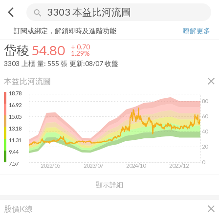
arrow_back_ios
search
岱稜
54.80
+
1.29%
量:
555
張
訂閱或綁定，解鎖即時及進階功能
瞭解更多
岱稜
54.80
+
0.70
1.29%
3303
上櫃
量:
555
張
更新:
08/07 收盤
close
本益比河流圖
18.78
80
16.92
60
15.05
13.18
40
11.31
20
9.44
0
7.57
2022/05
2023/07
2024/10
2025/12
顯示詳細
close
股價K線