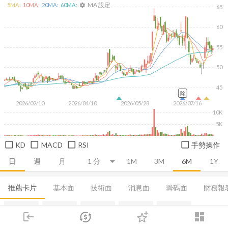
MA 設定
5
MA:
10
MA:
20
MA:
60
MA:
settings
65
60
55
50
45
除
2026/02/10
2026/04/10
2026/05/28
2026/07/16
10K
5K
KD
MACD
RSI
手勢操作
日
週
月
1M
3M
6M
1Y
推薦卡片
基本面
技術面
消息面
籌碼面
財務報
融資融券
集保分布
董監持股
基本概況
股利政策
login
dashboard
市場
追蹤
下單
交易
登入