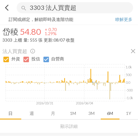
arrow_back_ios
search
岱稜
54.80
+
1.29%
量:
555
張
訂閱或綁定，解鎖即時及進階功能
瞭解更多
岱稜
54.80
+
0.70
1.29%
3303
上櫃
量:
555
張
更新:
08/07 收盤
close
法人買賣超
info_outline
外資
投信
自營商
1.0k
500
0.0
-500
-1.0k
2026/03/31
2026/06/04
日
週
月
1M
3M
6M
1Y
顯示詳細