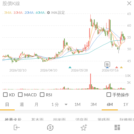
close
股價K線
MA 設定
5
MA:
10
MA:
20
MA:
60
MA:
settings
65
60
55
50
45
除
2026/02/10
2026/04/10
2026/05/28
2026/07/16
10K
5K
KD
MACD
RSI
手勢操作
日
週
月
1M
3M
6M
1Y
推薦卡片
基本面
技術面
消息面
籌碼面
財務報
login
dashboard
集保分布
市場
董監持股
追蹤
基本概況
下單
股利政策
交易
成長能力
登入