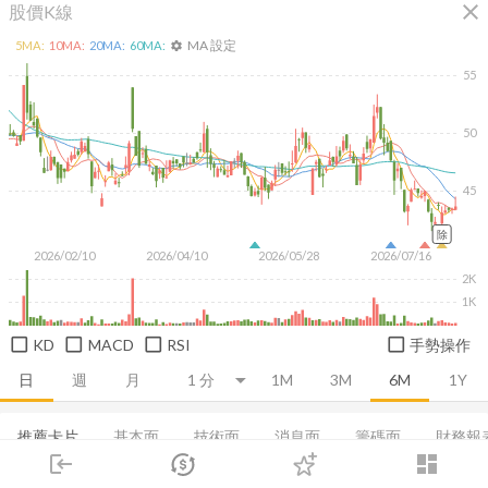
close
股價K線
MA 設定
5
MA:
10
MA:
20
MA:
60
MA:
settings
55
50
45
除
2026/02/10
2026/04/10
2026/05/28
2026/07/16
2K
1K
KD
MACD
RSI
手勢操作
日
週
月
1M
3M
6M
1Y
推薦卡片
基本面
技術面
消息面
籌碼面
財務報
login
dashboard
集保分布
市場
基本概況
追蹤
EPS
利潤比率
下單
成長能力
交易
登入