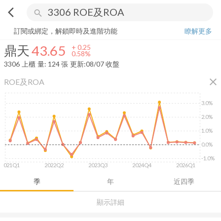
arrow_back_ios
search
鼎天
43.65
+
0.58%
量:
124
張
訂閱或綁定，解鎖即時及進階功能
瞭解更多
鼎天
43.65
+
0.25
0.58%
3306
上櫃
量:
124
張
更新:
08/07 收盤
close
ROE及ROA
3.0%
2.0%
1.0%
0.0%
-1.0%
2021Q1
2022Q2
2023Q3
2024Q4
2026Q1
季
年
近四季
顯示詳細