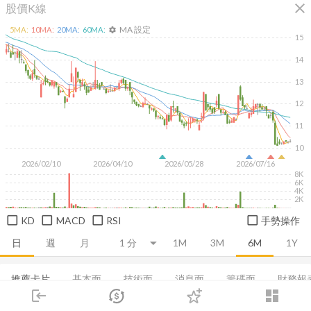
close
股價K線
MA 設定
5
MA:
10
MA:
20
MA:
60
MA:
settings
15
14
13
12
11
10
2026/02/10
2026/04/10
2026/05/28
2026/07/16
8K
6K
4K
2K
KD
MACD
RSI
手勢操作
日
週
月
1M
3M
6M
1Y
推薦卡片
基本面
技術面
消息面
籌碼面
財務報
login
dashboard
市場
追蹤
下單
交易
登入
集保分布
董監持股
基本概況
股利政策
成長能力