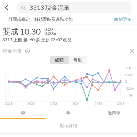
arrow_back_ios
search
斐成
10.30
0.00%
量:
60
張
訂閱或綁定，解鎖即時及進階功能
瞭解更多
斐成
10.30
0.00
0.00%
3313
上櫃
量:
60
張
更新:
08/07 收盤
close
現金流量
info_outline
總額
每股
1.0B
500M
0
-500M
-1.0B
2021
2022
2023
2024
2025
2026
季
年
近四季
顯示詳細