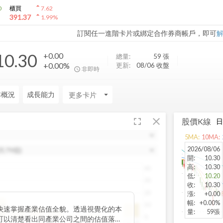
arrow_drop_up
0
櫃買
7.62
arrow_drop_up
391.37
1.99
%
訂閱任一進階卡片或綁定合作券商帳戶，即可
10.30
+0.00
總量:
59
張
+0.00%
更新:
08/06 收盤
非即時
本概況
成長能力
arrow_drop_down
fullscreen
close
股價K線
5
MA:
10
MA:
2026/08/06
開
:
10.30
高
:
10.30
40
低
:
10.20
30
收
:
10.30
20
漲
:
+0.00
幅
:
+0.00%
10
位數
快速掌握產業估值全貌。透過視覺化的本
量
:
59張
.87
0
可以清楚看出同產業公司之間的估值落
~20
20~25
25~30
30~35
35~40
40~45
45~50
50以上