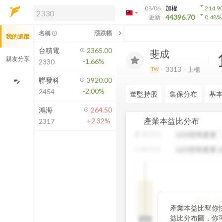
arrow_drop_down
08/06
加權
214.9
arrow_drop_down
arrow_drop_down
解鎖即時行情及進階功能
44396.70
更新
0.48
%
「綁定合作券商帳戶」或「訂閱任一
chevron_left
名稱
漲跌幅
info_outline
我的追蹤
方案」，即可解鎖以下功能：
即時行情
台積電
2365.00
斐成
即時市況與排行
親友分享
-1.66%
2330
到價通知
3313
上櫃
TW
成交金額熱力圖
聯發科
3920.00
edit_note
-2.00%
2454
前往方案訂閱
董監持股
集保分布
基
如何綁定合作券商
鴻海
264.50
產業本益比分布
+2.32%
2317
產業類別
分類項目
中
產業本益比幫你
19
益比分布圖，你
N/A
N/A
0~5
5~10
10~15
15