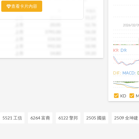
票相對被低估、哪些可能已偏貴。從中位
查看卡片內容
到個別公司位置，卡片讓你一眼辨識產業
市場別
價
本益比
。無論你想評估一家公司是否具吸引力，
上市
80.50
51.27
後的潛力股，這張卡片都能幫你用數據看
上市
20.05
52.76
2026/02/0
精準的投資判斷。
上市
3795.00
56.18
上市
114.50
57.54
上市
992.00
58.98
K9:
D9:
上市
14.80
59.20
上市
53.90
82.92
上市
15.45
110.36
DIF:
MACD:
上市
28.70
110.38
上市
47.50
113.10
上市
38.65
113.68
KD
5521 工信
6264 富裔
6122 擎邦
2505 國揚
2509 全坤建