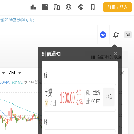
益比分布
leaderboard
public
phone_iphone
註冊 / 登入
3313 產業本益比分
布
解鎖即時及進階功能
notification_add
VS
到價通知
close
更強大的進階價量圖表
自訂我的版面
view_quilt
完整內容，僅限註冊會員使用
fullscreen
close
註冊/登入解鎖
20
MA:
60
MA:
MA 設定
settings
15
14
13
12