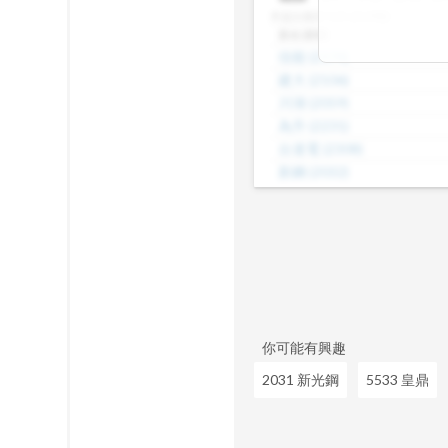
差，了解哪些股
本益比級距
N/A (共29檔)
數、本益比範圍
股名(股號)
整體的合理價帶
佳能
(
2374
)
或是找出估值落
建大
(
2106
)
見機會，做出更
川湖
(
2059
)
為升
(
2231
)
台達電
(
2308
)
新鋼
(
2032
)
威盛
(
2388
)
海光
(
2038
)
茂矽
(
2342
)
正崴
(
2392
)
昆盈
(
2365
)
你可能有興趣
2031 新光鋼
5533 皇鼎