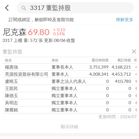
arrow_back_ios
search
尼克森
69.80
+
0.14%
量:
572
張
訂閱或綁定，解鎖即時及進階功能
瞭解更多
尼克森
69.80
+
0.10
0.14%
3317
上櫃
量:
572
張
更新:
08/06 收盤
close
董監持股
姓名
身份
選任時持股
累計持股
持
楊惠強
董事長本人
3,751,399
4,168,221
4
亮源投資股份有限公司
董事本人
4,008,341
4,453,712
4
盧曉玉
董事之法人代表人
0
410,780
0
王凱民
獨立董事本人
0
0
0
陳德玉
獨立董事本人
0
0
0
吳明志
獨立董事本人
0
0
0
陳耀銘
獨立董事本人
0
0
0
更新時間：2026/07
顯示詳細