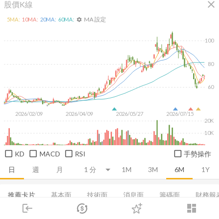
close
股價K線
MA 設定
5
MA:
10
MA:
20
MA:
60
MA:
settings
100
80
60
2026/02/09
2026/04/09
2026/05/27
2026/07/15
20K
10K
KD
MACD
RSI
手勢操作
日
週
月
1M
3M
6M
1Y
推薦卡片
基本面
技術面
消息面
籌碼面
財務報
login
dashboard
集保分布
基本概況
EPS
利潤比率
成長能力
市場
追蹤
下單
交易
登入