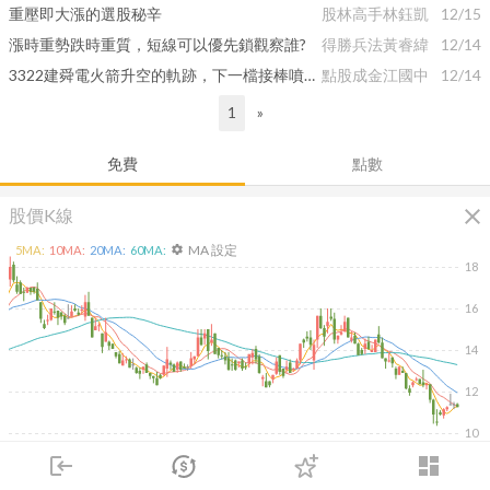
重壓即大漲的選股秘辛
股林高手林鈺凱
12/15
漲時重勢跌時重質，短線可以優先鎖觀察誰?
得勝兵法黃睿緯
12/14
3322建舜電火箭升空的軌跡，下一檔接棒噴出的飆股在哪裡?
點股成金江國中
12/14
1
»
免費
點數
close
股價K線
MA 設定
5
MA:
10
MA:
20
MA:
60
MA:
settings
18
16
14
12
10
login
dashboard
2026/02/10
2026/04/10
2026/05/28
2026/07/16
4K
市場
追蹤
下單
交易
登入