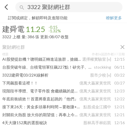
arrow_back_ios
search
建舜電
11.25
-1.32%
量:
386
張
訂閱或綁定，解鎖即時及進階功能
瞭解更多
建舜電
11.25
-0.15
-1.32%
3322
上櫃
量:
386
張
更新:
08/07 收盤
close
聚財網社群
標題
作者(v認證作者) /
/ 日期
AI股變提款機？聰明錢正轉進這族群，搶錢看這裡...
選擇權實驗室
[v]
12/15
台股突破年線、台積電領軍狂飆227點！矽光子、航運、生技全面齊揚
stockking
06/11
3322建舜電03/22K線解析
股市少校
[v]
03/22
下周飆股看這裡！！
億萬大贏家黃世民
03/27
現階段半導體、電子零件股 會繼續飆的是誰!?
億萬大贏家黃世民
12/23
年底前衝績效 !! 首選將垂直起跳的『他們』
億萬大贏家黃世民
12/22
接下來26天：黃金多頭暴利時間→要敢賺+敢大賺+敢暴賺！
點股成金江國中
12/21
封關前火熱股 放大你的期望值；再奉上今日盤後解析、明日盤勢重點
億萬大贏家黃世民
12/21
4天大賺152萬的選股秘訣
股林高手林鈺凱
12/16