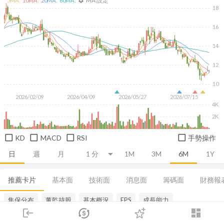
MA 設定
5
MA:
10
MA:
20
MA:
60
MA:
settings
18
16
14
12
10
2026/02/09
2026/04/09
2026/05/27
2026/07/15
4K
2K
KD
MACD
RSI
手勢操作
日
週
月
1M
3M
6M
1Y
推薦卡片
基本面
技術面
消息面
籌碼面
財務報
集保分布
董監持股
基本概況
EPS
成長能力
login
dashboard
市場
追蹤
下單
交易
登入