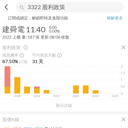
arrow_back_ios
search
建舜電
11.40
0.00%
量:
187
張
訂閱或綁定，解鎖即時及進階功能
瞭解更多
建舜電
11.40
0.00
0.00%
3322
上櫃
量:
187
張
更新:
08/06 收盤
close
股利政策
info_outline
填息機率
平均填息天數
info_outline
info_outline
87.50%
31
天
(
7
/
8
)
2
1.5
1
0.5
0
2008
2014
2019
2021
2023
2025
顯示詳細
close
股價K線