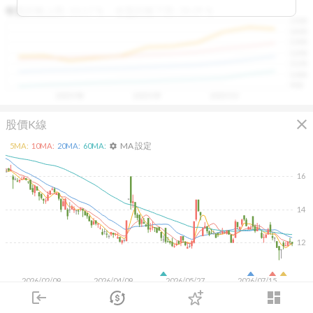
區間，則可能出現被低估的買進機會。五線譜不只是技術
收盤距離上限:
10.17
%
收盤距離下限:
38.09
%
1500
分析，更是幫助你掌握「合理價帶」與「長期趨勢」的工
1400
具，讓投資判斷更有依據、更有信心。
1300
1200
1100
1000
900
2025/08
2025/09
2025/10
close
股價K線
MA 設定
5
MA:
10
MA:
20
MA:
60
MA:
settings
16
14
12
2026/02/09
2026/04/09
2026/05/27
2026/07/15
login
dashboard
2K
市場
追蹤
下單
交易
登入
1K