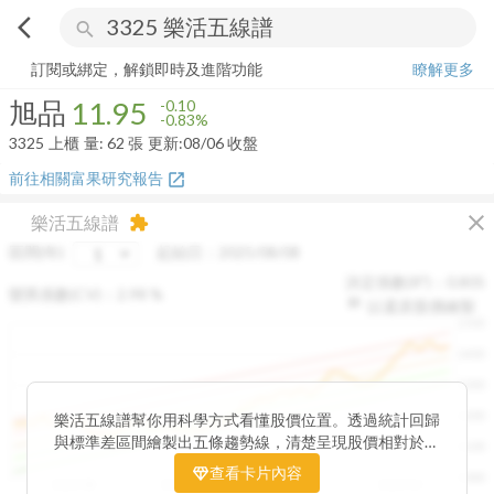
arrow_back_ios
search
旭品
11.95
-0.83%
量:
62
張
訂閱或綁定，解鎖即時及進階功能
瞭解更多
旭品
11.95
-0.10
-0.83%
3325
上櫃
量:
62
張
更新:
08/06 收盤
前往相關富果研究報告
open_in_new
close
樂活五線譜
extension
區間(年)
起始日：
2025/08/08
決定係數(R²)：
0.805
變異係數(CV)：
2.98
%
以還原股價繪製
1500
1400
1300
1200
樂活五線譜幫你用科學方式看懂股價位置。透過統計回歸
與標準差區間繪製出五條趨勢線，清楚呈現股價相對於長
1100
期均衡區間的位置。當股價落在上方紅色區間，代表股價
查看卡片內容
1000
已偏離長期平均、短線可能過熱；反之，若接近下方綠色
2025/08
2025/09
2025/09
2025/10