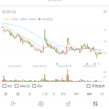
close
股價K線
MA 設定
5
MA:
10
MA:
20
MA:
60
MA:
settings
16
14
12
2026/02/10
2026/04/10
2026/05/28
2026/07/16
2K
1K
KD
MACD
RSI
手勢操作
日
週
月
1M
3M
6M
1Y
login
dashboard
推薦卡片
基本面
技術面
消息面
籌碼面
財務報
市場
追蹤
下單
交易
登入