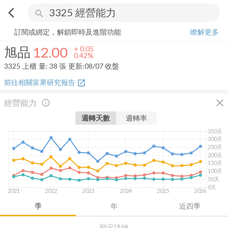
arrow_back_ios
search
旭品
12.00
+
0.42%
量:
38
張
訂閱或綁定，解鎖即時及進階功能
瞭解更多
旭品
12.00
+
0.05
0.42%
3325
上櫃
量:
38
張
更新:
08/07 收盤
前往相關富果研究報告
open_in_new
close
經營能力
info_outline
週轉天數
週轉率
350天
300天
250天
200天
150天
100天
50天
0天
2021
2022
2023
2024
2025
2026
季
年
近四季
顯示詳細