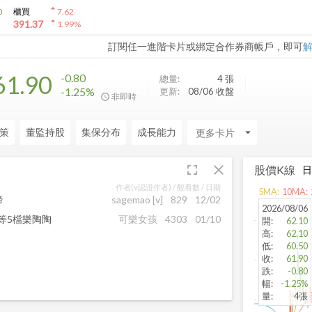
arrow_drop_up
0
櫃買
7.62
arrow_drop_up
391.37
1.99
%
訂閱任一進階卡片或綁定合作券商帳戶，即可
61.90
-0.80
總量:
4
張
-1.25%
更新:
08/06 收盤
非即時
策
董監持股
集保分布
成長能力
arrow_drop_down
fullscreen
close
股價K線
作者(v認證作者) /
觀看數
/ 日期
5
MA:
10
MA:
啼
sagemao
[v]
829
12/02
2026/08/06
等5檔樂陶陶
可樂女孩
4303
01/10
開
:
62.10
高
:
62.10
低
:
60.50
收
:
61.90
跌
:
-0.80
幅
:
-1.25%
量
:
4張