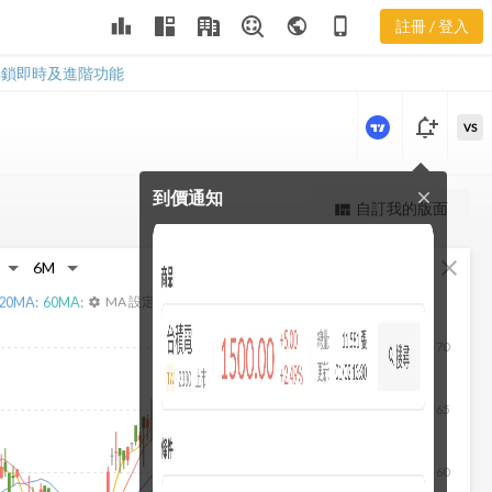
3332 聚財網
leaderboard
public
phone_iphone
註冊 / 登入
社群
3332 聚財網社群
解鎖即時及進階功能
notification_add
VS
到價通知
close
更強大的進階價量圖表
自訂我的版面
view_quilt
完整內容，僅限註冊會員使用
fullscreen
close
註冊/登入解鎖
20
MA:
60
MA:
MA 設定
settings
70
65
60