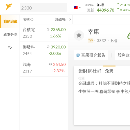
arrow_drop_down
08/06
加權
214.9
arrow_drop_down
arrow_drop_down
解鎖即時行情及進階功能
44396.70
更新
0.48
%
「綁定合作券商帳戶」或「訂閱任一
chevron_left
名稱
漲跌幅
info_outline
我的追蹤
方案」，即可解鎖以下功能：
即時行情
台積電
2365.00
幸康
即時市況與排行
親友分享
-1.66%
2330
到價通知
3332
上櫃
TW
成交金額熱力圖
聯發科
3920.00
edit_note
-2.00%
2454
前往方案訂閱
富果研究報告
股利政
sticky_note_2
如何綁定合作券商
鴻海
264.50
聚財網社群
免費
+2.32%
2317
標題
金融謬誤：杜鵑不啼則待之
生技哭一團 聯電帶量漲 中視