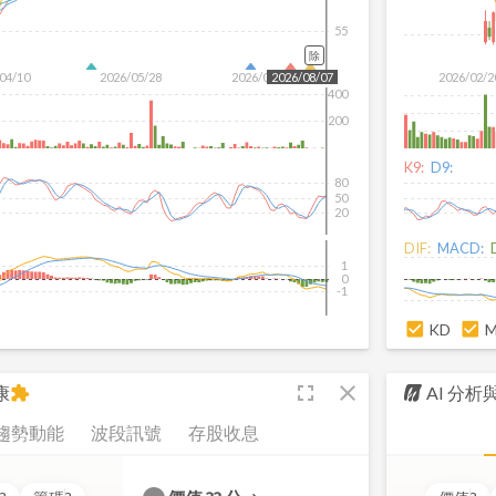
55
除
04/10
2026/05/28
2026/07/16
2026/02/2
2026/08/07
400
200
K9:
D9:
80
50
20
DIF:
MACD:
1
0
-1
KD
fullscreen
close
康
AI 分
extension
趨勢動能
波段訊號
存股收息