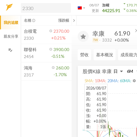
arrow_drop_down
08/07
加權
170.7
arrow_drop_down
arrow_drop_down
解鎖即時行情及進階功能
44225.91
更新
0.38
%
「綁定合作券商帳戶」或「訂閱任一
chevron_left
名稱
漲跌幅
info_outline
我的追蹤
方案」，即可解鎖以下功能：
即時行情
cl
台積電
2370.00
61.90
幸康
即時市況與排行
親友分享
+0.21%
2330
+0.00%
3332
TW
到價通知
成交金額熱力圖
聯發科
3900.00
edit_note
營收
基本概況
成長能
-0.51%
2454
前往方案訂閱
如何綁定合作券商
鴻海
260.00
股價K線
幸康
-1.70%
2317
5
MA:
10
MA:
20
MA:
60
MA:
settings
2026/08/07
開
:
61.90
高
:
61.90
低
:
61.90
收
:
61.90
漲
:
+0.00
幅
:
+0.00%
量
:
1張