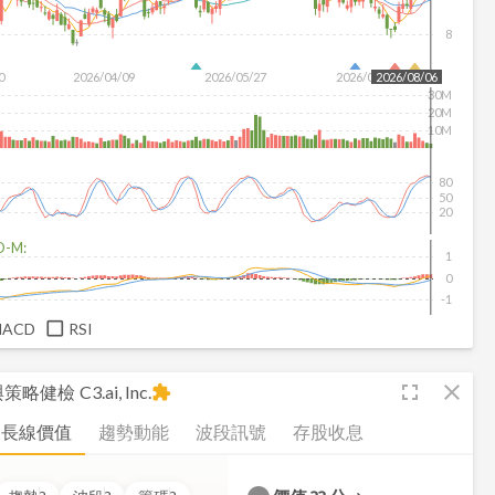
8
0
2026/04/09
2026/05/27
2026/07/15
2026/08/06
30M
20M
10M
80
50
20
D-M:
1
0
-1
MACD
RSI
fullscreen
close
析與策略健檢
C3.ai, Inc.
extension
長線價值
趨勢動能
波段訊號
存股收息