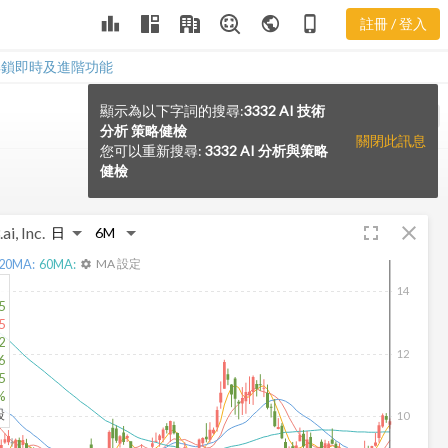
leaderboard
public
phone_iphone
註冊 / 登入
解鎖即時及進階功能
顯示為以下字詞的搜尋:
3332 AI 技術
VS
分析 策略健檢
關閉此訊息
您可以重新搜尋:
3332 AI 分析與策略
健檢
fullscreen
close
ai, Inc.
20
MA:
60
MA:
MA 設定
settings
14
5
5
2
12
6
5
%
股
10