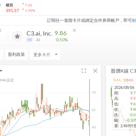
arrow_drop_up
9
櫃買
7.62
arrow_drop_up
391.37
1.99
%
訂閱任一進階卡片或綁定合作券商帳戶，即可
ose
close
9.86
C3.ai, Inc.
-0.50%
AI
US
力
股利政策
arrow_drop_down
fullscreen
close
股價K線
C3.
MA 設定
5
MA:
10
MA:
2026/08/06
開
:
9.7
70
高
:
9.9
低
:
9.6
收
:
9.8
65
跌
:
-0.0
幅
:
-0.50
量
:
2,469仟
60