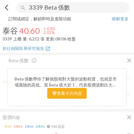
arrow_back_ios
search
泰谷
40.60
+
2.01%
量:
6,212
張
訂閱或綁定，解鎖即時及進階功能
瞭解更多
泰谷
40.60
+
0.80
2.01%
3339
上櫃
量:
6,212
張
更新:
08/06 收盤
前往相關富果研究報告
open_in_new
close
Beta 係數
info_outline
2
Beta 係數帶你了解個股相對大盤的波動程度，也就是市
1.5
場風險的高低。當 Beta 值大於 1，代表股價波動比大盤
1
更劇烈，屬於高風險高報酬型；若 Beta 值小於 1，則表
查看卡片內容
0.5
示波動相對穩定，抗跌性較強。透過觀察 Beta 值的變化
趨勢，你能判斷公司股價在不同市場階段的敏感度，進一
0
2025/06
2025/07
2025/08
2025/09
步衡量投資組合的整體風險與潛在報酬。
close
股價K線
MA 設定
5
MA:
10
MA:
20
MA:
60
MA:
settings