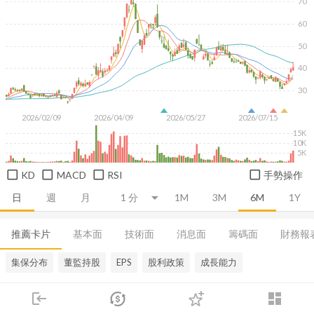
70
60
50
40
30
2026/02/09
2026/04/09
2026/05/27
2026/07/15
15K
10K
5K
KD
MACD
RSI
手勢操作
日
週
月
1M
3M
6M
1Y
推薦卡片
基本面
技術面
消息面
籌碼面
財務報
集保分布
董監持股
EPS
股利政策
成長能力
login
dashboard
市場
追蹤
下單
交易
登入