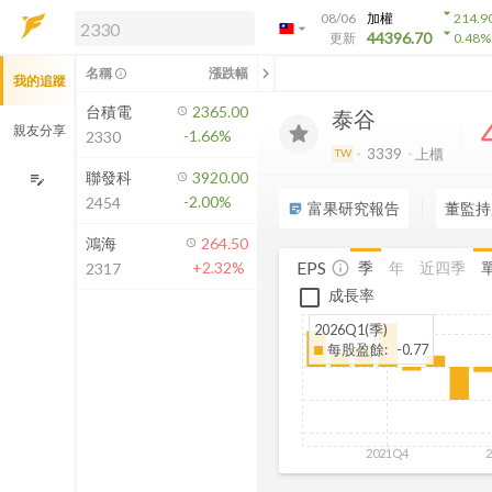
arrow_drop_down
08/06
加權
214.9
arrow_drop_down
arrow_drop_down
解鎖即時行情及進階功能
44396.70
更新
0.48
%
「綁定合作券商帳戶」或「訂閱任一
chevron_left
名稱
漲跌幅
info_outline
我的追蹤
方案」，即可解鎖以下功能：
即時行情
台積電
2365.00
泰谷
即時市況與排行
親友分享
-1.66%
2330
到價通知
3339
上櫃
TW
成交金額熱力圖
聯發科
3920.00
edit_note
-2.00%
2454
前往方案訂閱
富果研究報告
董監持
sticky_note_2
如何綁定合作券商
鴻海
264.50
EPS
季
年
近四季
+2.32%
info_outline
2317
成長率
2026Q1(季)
每股盈餘
:
-0.77
2021Q4