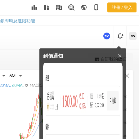
leaderboard
public
phone_iphone
註冊 / 登入
3339 EPS
3339 EPS
解鎖即時及進階功能
notification_add
VS
到價通知
close
更強大的進階價量圖表
自訂我的版面
view_quilt
完整內容，僅限註冊會員使用
fullscreen
close
註冊/登入解鎖
20
MA:
60
MA:
MA 設定
settings
70
60
50
40