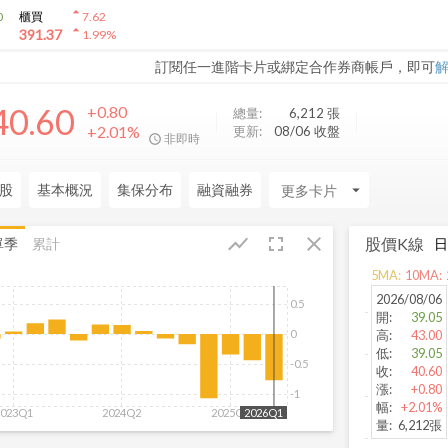
arrow_drop_up
0
櫃買
7.62
arrow_drop_up
391.37
1.99
%
訂閱任一進階卡片或綁定合作券商帳戶，即可
40.60
+0.80
總量:
6,212
張
+2.01%
更新:
08/06 收盤
非即時
股
基本概況
集保分布
融資融券
arrow_drop_down
fullscreen
close
show_chart
股價K線
單季
累計
5
MA:
10
MA:
2026/08/06
0.5
開
:
39.05
0
高
:
43.00
低
:
39.05
-0.5
收
:
40.60
漲
:
+0.80
-1
幅
:
+2.01%
2023Q1
2024Q2
2025Q3
2026Q1
量
:
6,212張