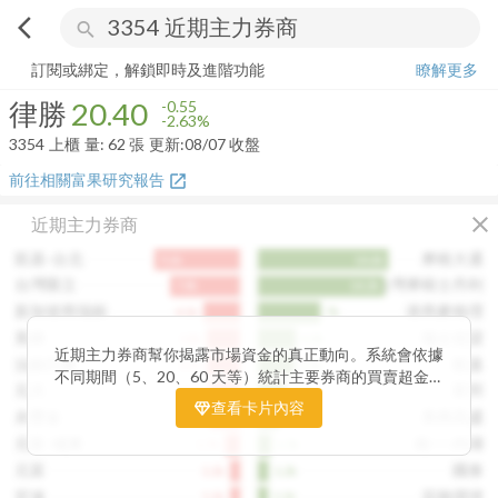
arrow_back_ios
search
律勝
20.40
-2.63%
量:
62
張
訂閱或綁定，解鎖即時及進階功能
瞭解更多
律勝
20.40
-0.55
-2.63%
3354
上櫃
量:
62
張
更新:
08/07 收盤
前往相關富果研究報告
open_in_new
close
近期主力券商
凱基-台北
摩根大通
9.6k
14.6k
台灣匯立
台灣摩根士丹利
7.8k
14.2k
新加坡商瑞銀
港商麥格理
4.1k
7k
美林
瑞士信貸
3.8k
4.3k
近期主力券商幫你揭露市場資金的真正動向。系統會依據
法銀巴黎
凱基
3.7k
4.1k
不同期間（5、20、60 天等）統計主要券商的買賣超金
元大
富邦
3.5k
3.2k
額，讓你一眼看出哪些券商正在積極買進、哪些在出脫持
查看卡片內容
永豐金
美商高盛
3.4k
2.4k
股。透過觀察主力券商的佈局變化，你能判斷資金是否正
在悄悄進場或撤出，提前洞察市場趨勢。這張卡片特別適
元富-城東
統一-內湖
1.7k
1.5k
合想追蹤主力動向、掌握短線資金流向的投資人，幫你看
元富
國泰
1.1k
1.2k
見一般投資者看不見的關鍵訊號。
宏遠
花旗環球
1.1k
1.1k