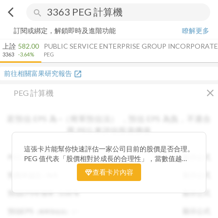
arrow_back_ios
search
訂閱或綁定，解鎖即時及進階功能
瞭解更多
上詮
582.00
PUBLIC SERVICE ENTERPRISE GROUP INCORPORAT
3363
-3.64%
PEG
前往相關富果研究報告
open_in_new
close
PEG 計算機
若預估 EPS 為
-
（簡單預估法）
，
預估 EPS
為負，不適合
用 PEG 來評估投資價值
這張卡片能幫你快速評估一家公司目前的股價是否合理。
PEG :
N/A
顯示公式
PEG 值代表「股價相對於成長的合理性」，當數值越
低，通常表示股票價格尚未充分反映公司未來的獲利成長
查看卡片內容
預期本益比 :
N/A
顯示公式
潛力，具備投資吸引力。 卡片同時顯示預估 EPS、年增
率與本益比，幫助你從成長與估值兩個角度雙重判斷，找
預估EPS年增率 :
0.00
%
顯示公式
出真正被低估的潛力股，讓投資決策更有依據。
預估EPS
:
-
顯示公式
（簡單預估法）