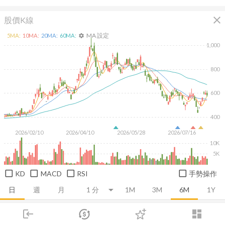
close
股價K線
MA 設定
5
MA:
10
MA:
20
MA:
60
MA:
settings
1,000
800
600
400
2026/02/10
2026/04/10
2026/05/28
2026/07/16
10K
5K
KD
MACD
RSI
手勢操作
日
週
月
1M
3M
6M
1Y
login
dashboard
推薦卡片
基本面
技術面
消息面
籌碼面
財務報
市場
追蹤
下單
交易
登入