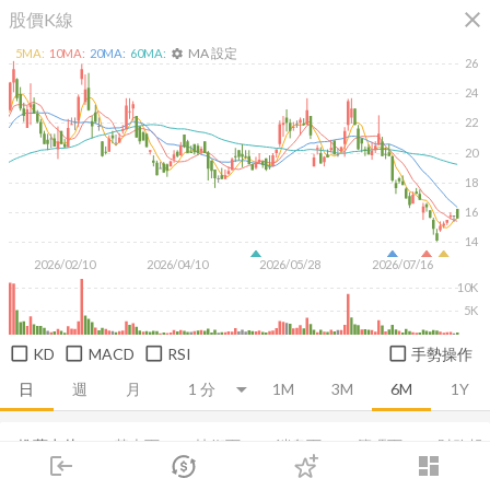
close
股價K線
MA 設定
5
MA:
10
MA:
20
MA:
60
MA:
settings
26
24
22
20
18
16
14
2026/02/10
2026/04/10
2026/05/28
2026/07/16
10K
5K
KD
MACD
RSI
手勢操作
日
週
月
1M
3M
6M
1Y
推薦卡片
基本面
技術面
消息面
籌碼面
財務報
login
dashboard
市場
追蹤
下單
交易
登入