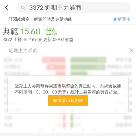
arrow_back_ios
search
典範
15.60
-1.27%
量:
469
張
訂閱或綁定，解鎖即時及進階功能
瞭解更多
典範
15.60
-0.20
-1.27%
3372
上櫃
量:
469
張
更新:
08/07 收盤
close
近期主力券商
凱基-台北
摩根大通
9.6k
14.6k
台灣匯立
台灣摩根士丹利
7.8k
14.2k
新加坡商瑞銀
港商麥格理
4.1k
7k
美林
瑞士信貸
3.8k
4.3k
近期主力券商幫你揭露市場資金的真正動向。系統會依據
法銀巴黎
凱基
3.7k
4.1k
不同期間（5、20、60 天等）統計主要券商的買賣超金
元大
富邦
3.5k
3.2k
額，讓你一眼看出哪些券商正在積極買進、哪些在出脫持
查看卡片內容
永豐金
美商高盛
3.4k
2.4k
股。透過觀察主力券商的佈局變化，你能判斷資金是否正
在悄悄進場或撤出，提前洞察市場趨勢。這張卡片特別適
元富-城東
統一-內湖
1.7k
1.5k
合想追蹤主力動向、掌握短線資金流向的投資人，幫你看
元富
國泰
1.1k
1.2k
見一般投資者看不見的關鍵訊號。
宏遠
花旗環球
1.1k
1.1k
10k
5k
0
0
5k
10k