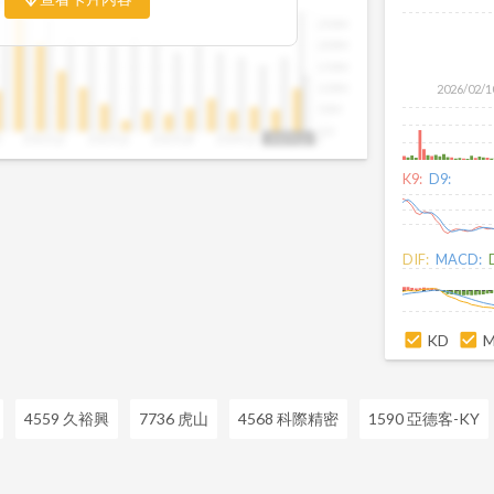
比例，你可以判斷企業手中訂單是否穩定
250M
是否正在累積。當合約負債持續上升時，
200M
幾季的營收與獲利將同步走強。這張卡片
150M
反應前，就能搶先洞察企業的成長訊號。
100M
2026/02/1
50M
0.0
3
2022Q2
2023Q1
2023Q4
2024Q3
2025Q2
2025Q2
K9:
D9:
DIF:
MACD:
KD
4559 久裕興
7736 虎山
4568 科際精密
1590 亞德客-KY