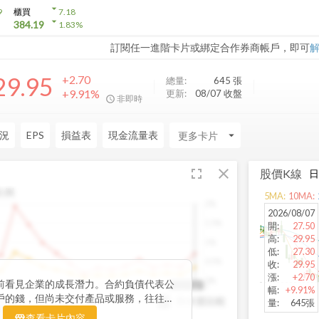
arrow_drop_down
9
櫃買
7.18
arrow_drop_down
384.19
1.83
%
訂閱任一進階卡片或綁定合作券商帳戶，即可
29.95
+2.70
總量:
645
張
+9.91%
更新:
08/07 收盤
非即時
況
EPS
損益表
現金流量表
arrow_drop_down
fullscreen
close
股價K線
比例
5
MA:
10
MA:
2%
2026/08/07
1.5%
開
:
27.50
高
:
29.95
1%
低
:
27.30
0.5%
收
:
29.95
漲
:
+2.70
0%
前看見企業的成長潛力。合約負債代表公
3
2022Q2
2023Q1
2023Q4
2024Q3
2025Q2
2025Q2
幅
:
+9.91%
戶的錢，但尚未交付產品或服務，往往是
與存貨比較
YoY
量
:
645張
指標。透過觀察合約負債的季度變化與其
YoY
查看卡片內容