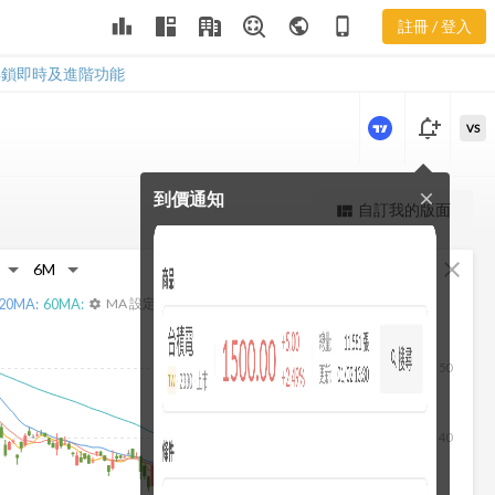
3379 合約負
leaderboard
public
phone_iphone
註冊 / 登入
債
3379 合約負債
解鎖即時及進階功能
notification_add
VS
到價通知
close
更強大的進階價量圖表
自訂我的版面
view_quilt
完整內容，僅限註冊會員使用
fullscreen
close
註冊/登入解鎖
20
MA:
60
MA:
MA 設定
settings
50
40