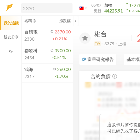
arrow_drop_down
08/07
加權
170.7
arrow_drop_down
arrow_drop_down
解鎖即時行情及進階功能
44225.91
更新
0.38
%
「綁定合作券商帳戶」或「訂閱任一
chevron_left
名稱
漲跌幅
info_outline
我的追蹤
方案」，即可解鎖以下功能：
即時行情
台積電
2370.00
彬台
即時市況與排行
親友分享
+0.21%
2330
到價通知
3379
上櫃
TW
成交金額熱力圖
聯發科
3900.00
edit_note
-0.51%
2454
前往方案訂閱
富果研究報告
基本概
sticky_note_2
如何綁定合作券商
鴻海
260.00
合約負債
-1.70%
info_outline
2317
占資產比例
占股本
2025Q2
占資產比例
:
0.34%
占股本比例
:
0.70%
這張卡片幫你提
2020Q1
2020Q4
2021Q
司已經先收了客
合約負債成長率
QoQ
未來營收的先行
存貨成長率
QoQ