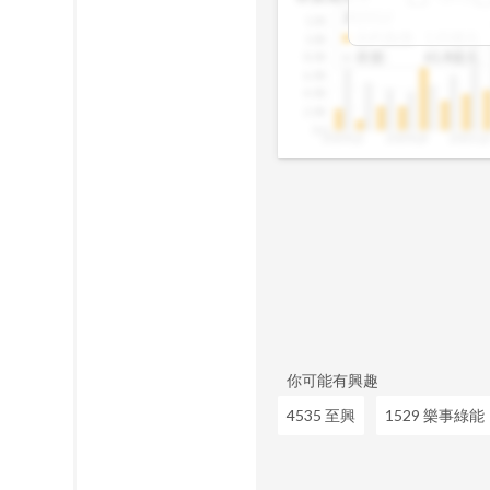
佔資產、股本的
2025Q2
12B
成長、營收動能
合約負債
:
1.01億元
10B
往往意味著未來
存貨
:
61.8億元
8.0B
讓你在市場還沒
6.0B
4.0B
2.0B
0.0
2020Q1
2020Q4
2021Q
你可能有興趣
4535 至興
1529 樂事綠能