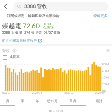
arrow_back_ios
search
崇越電
72.60
-1.09%
量:
276
張
訂閱或綁定，解鎖即時及進階功能
瞭解更多
崇越電
72.60
-0.80
-1.09%
3388
上櫃
量:
276
張
更新:
08/07 收盤
前往相關富果研究報告
open_in_new
close
營收
info_outline
成長率
800M
600M
400M
200M
0.0
2022/07
2023/11
2025/03
2026/07
月
季
年
近12月
單月
累計
顯示詳細