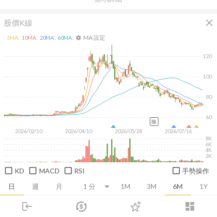
close
股價K線
MA 設定
5
MA:
10
MA:
20
MA:
60
MA:
settings
120
100
80
60
除
2026/02/10
2026/04/10
2026/05/28
2026/07/16
8K
6K
4K
2K
KD
MACD
RSI
手勢操作
日
週
月
1M
3M
6M
1Y
login
dashboard
推薦卡片
基本面
技術面
消息面
籌碼面
財務報
市場
追蹤
下單
交易
登入