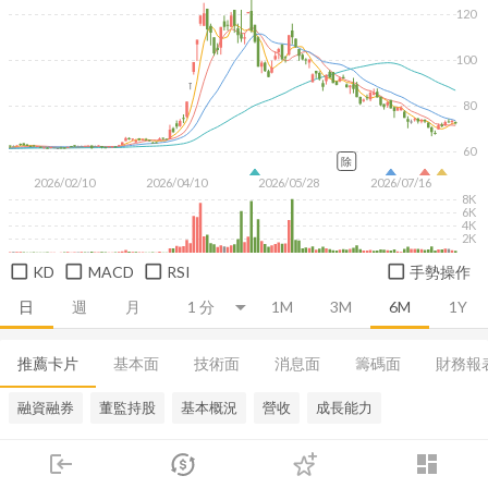
120
100
80
60
除
2026/02/10
2026/04/10
2026/05/28
2026/07/16
8K
6K
4K
2K
KD
MACD
RSI
手勢操作
日
週
月
1M
3M
6M
1Y
推薦卡片
基本面
技術面
消息面
籌碼面
財務報
融資融券
董監持股
基本概況
營收
成長能力
login
dashboard
市場
追蹤
下單
交易
登入