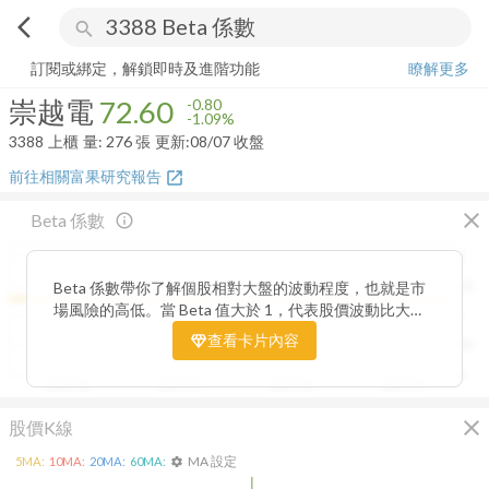
arrow_back_ios
search
崇越電
72.60
-1.09%
量:
276
張
訂閱或綁定，解鎖即時及進階功能
瞭解更多
崇越電
72.60
-0.80
-1.09%
3388
上櫃
量:
276
張
更新:
08/07 收盤
前往相關富果研究報告
open_in_new
close
Beta 係數
info_outline
2
Beta 係數帶你了解個股相對大盤的波動程度，也就是市
1.5
場風險的高低。當 Beta 值大於 1，代表股價波動比大盤
1
更劇烈，屬於高風險高報酬型；若 Beta 值小於 1，則表
查看卡片內容
0.5
示波動相對穩定，抗跌性較強。透過觀察 Beta 值的變化
趨勢，你能判斷公司股價在不同市場階段的敏感度，進一
0
2025/06
2025/07
2025/08
2025/09
步衡量投資組合的整體風險與潛在報酬。
close
股價K線
MA 設定
5
MA:
10
MA:
20
MA:
60
MA:
settings