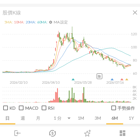
close
股價K線
MA 設定
5
MA:
10
MA:
20
MA:
60
MA:
settings
120
100
80
60
除
2026/02/10
2026/04/10
2026/05/28
2026/07/16
8K
6K
4K
2K
KD
MACD
RSI
手勢操作
日
週
月
1M
3M
6M
1Y
login
dashboard
推薦卡片
基本面
技術面
消息面
籌碼面
財務報
市場
追蹤
下單
交易
登入