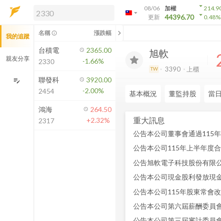
arrow_drop_down
08/06
加權
214.9
arrow_drop_down
arrow_drop_down
解鎖即時行情及進階功能
44396.70
更新
0.48
%
「綁定合作券商帳戶」或「訂閱任一
chevron_left
名稱
漲跌幅
info_outline
我的追蹤
方案」，即可解鎖以下功能：
即時行情
台積電
2365.00
旭軟
即時市況與排行
親友分享
-1.66%
2330
到價通知
3390
上櫃
TW
成交金額熱力圖
聯發科
3920.00
edit_note
-2.00%
2454
前往方案訂閱
基本概況
董監持股
當
如何綁定合作券商
鴻海
264.50
重大訊息
+2.32%
2317
公告本公司董事會通過115
公告本公司115年上半年度
公告本公司115年股東常會
公告本公司第六屆薪酬委員
公告本公司第三屆審計委員