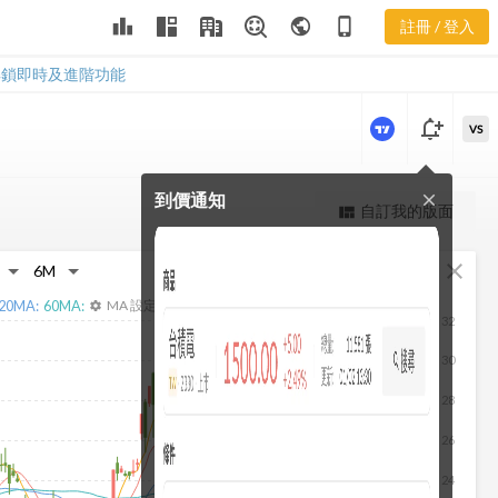
3390 重大訊
leaderboard
public
phone_iphone
註冊 / 登入
息
3390 重大訊息
解鎖即時及進階功能
notification_add
VS
到價通知
close
更強大的進階價量圖表
自訂我的版面
view_quilt
完整內容，僅限註冊會員使用
fullscreen
close
註冊/登入解鎖
20
MA:
60
MA:
MA 設定
settings
32
30
28
26
24