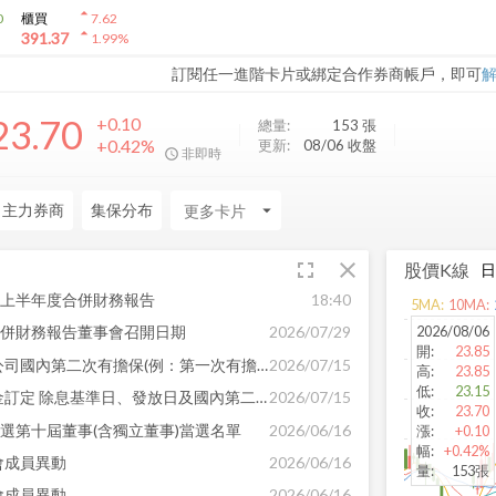
arrow_drop_up
0
櫃買
7.62
arrow_drop_up
391.37
1.99
%
訂閱任一進階卡片或綁定合作券商帳戶，即可
23.70
+0.10
總量:
153
張
+0.42%
更新:
08/06 收盤
非即時
日主力券商
集保分布
arrow_drop_down
fullscreen
close
股價K線
年上半年度合併財務報告
18:40
arrow_back
5
MA:
10
MA:
發佈時間:
-
2026/08/06
合併財務報告董事會召開日期
2026/07/29
開
:
23.85
公告旭軟電子科技股份有限公司國內第二次有擔保(例：第一次有擔保)轉(交)換公司債(簡稱：旭軟二，代碼：33902)停止受理轉交換等相關事項。
2026/07/15
高
:
23.85
低
:
23.15
公告本公司現金股利發放現金訂定 除息基準日、發放日及國內第二次有擔保轉換 公司債停止轉換期間
2026/07/15
收
:
23.70
改選第十屆董事(含獨立董事)當選名單
2026/06/16
漲
:
+0.10
幅
:
+0.42%
會成員異動
2026/06/16
量
:
153張
會成員異動
2026/06/16