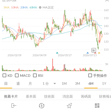
MA 設定
5
MA:
10
MA:
20
MA:
60
MA:
settings
160
150
140
130
120
110
除
2026/02/09
2026/04/09
2026/05/27
2026/07/15
5K
KD
MACD
RSI
手勢操作
日
週
月
1M
3M
6M
1Y
推薦卡片
基本面
技術面
消息面
籌碼面
財務報
login
dashboard
集保分布
董監持股
EPS
股利政策
成長能力
市場
追蹤
下單
交易
登入