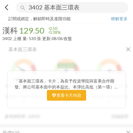
arrow_back_ios
search
漢科
129.50
-0.38%
量:
530
張
訂閱或綁定，解鎖即時及進階功能
瞭解更多
漢科
129.50
-0.50
-0.38%
3402
上櫃
量:
530
張
更新:
08/06 收盤
close
基本面三環表
低於低標
1
9
1
9
1
9
3
分
1
分
9
分
價值環
股利環
營收環
「基本面三環表」卡片，為長予投資學院與富果合作開
分數越高代表投資價值越
分數越高代表股利報酬率
分數越高代表營收成長性
發。將公司基本面中的本益比、本淨比高低（第一環）、
高
越高
高
股利報酬率好壞（第二環）以及營收成長性（第三環），
查看卡片內容
分數越低代表投資價值越
分數越低代表股利報酬率
分數越低代表營收成長性
透過數據分析與統計處理，用三環的表達方式讓投資人可
低
越低
低
以一目了然。三環的總分越高代表投資潛力越高，可做為
投資人評估中長期投資個股的重要參考指標。
參考殖利率 :
0.81%
詳細說明
close
股價K線