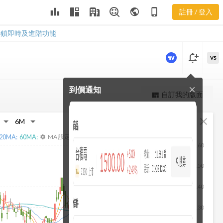
3402 樂活五
leaderboard
public
phone_iphone
註冊 / 登入
線譜
3402 樂活五線譜
解鎖即時及進階功能
notification_add
VS
到價通知
close
更強大的進階價量圖表
自訂我的版面
view_quilt
完整內容，僅限註冊會員使用
fullscreen
close
註冊/登入解鎖
20
MA:
60
MA:
MA 設定
settings
160
150
140
130