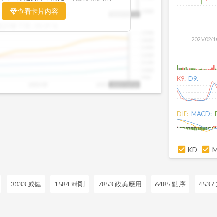
置。當股價落在上方紅色區間，代表股價
查看卡片內容
1000
25/09
2025/09
2025/10
2025/10/14
、短線可能過熱；反之，若接近下方綠色
盤距離下限:
38.09
%
現被低估的買進機會。五線譜不只是技術
1500
你掌握「合理價帶」與「長期趨勢」的工
2026/02/1
1400
更有依據、更有信心。
1300
1200
1100
1000
900
K9:
D9:
2025/09
2025/10
2025/10/14
DIF:
MACD:
KD
3033 威健
1584 精剛
7853 政美應用
6485 點序
4537