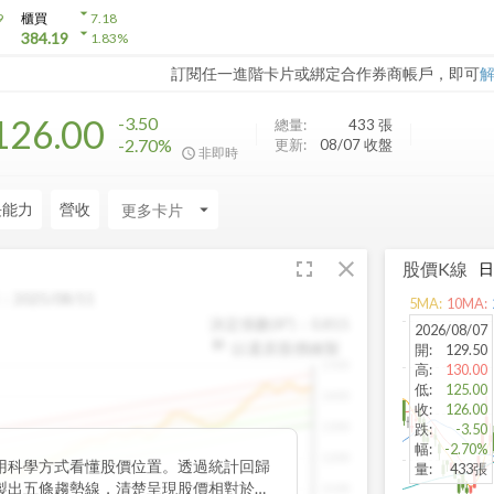
arrow_drop_down
9
櫃買
7.18
arrow_drop_down
384.19
1.83
%
訂閱任一進階卡片或綁定合作券商帳戶，即可
126.00
-3.50
總量:
433
張
-2.70%
更新:
08/07 收盤
非即時
長能力
營收
arrow_drop_down
fullscreen
close
股價K線
：
2025/08/11
5
MA:
10
MA:
決定係數(R²)：
0.815
2026/08/07
以還原股價繪製
開
:
129.50
1500
高
:
130.00
低
:
125.00
1400
收
:
126.00
1300
跌
:
-3.50
幅
:
-2.70%
1200
用科學方式看懂股價位置。透過統計回歸
量
:
433張
製出五條趨勢線，清楚呈現股價相對於長
1100