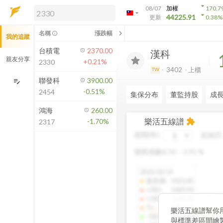
arrow_drop_down
08/07
加權
170.7
arrow_drop_down
arrow_drop_down
解鎖即時行情及進階功能
44225.91
更新
0.38
%
「綁定合作券商帳戶」或「訂閱任一
chevron_left
名稱
漲跌幅
info_outline
我的追蹤
方案」，即可解鎖以下功能：
即時行情
台積電
2370.00
漢科
即時市況與排行
親友分享
+0.21%
2330
到價通知
3402
上櫃
TW
成交金額熱力圖
聯發科
3900.00
edit_note
-0.51%
2454
前往方案訂閱
集保分布
董監持股
成
如何綁定合作券商
鴻海
260.00
樂活五線譜
-1.70%
extension
2317
區間(年)
起始日
變異係數(CV)：
2.91
%
2025/10/14
還原價
:
1425.00
+2SD
:
1469.94
+1SD
:
1430.18
TL
:
1389.94
樂活五線譜幫你
-1SD
:
1349.38
與標準差區間繪