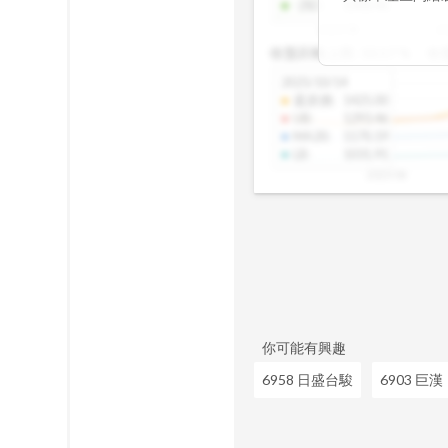
-2SD
:
1308.46
期均衡區間的位
2025/08
20
已偏離長期平均
收盤距離上限:
10.17
%
收
區間，則可能出
分析，更是幫助
2025/10/14
具，讓投資判斷
還原價
:
1425.00
UB
:
1293.46
MA20
:
1170.19
LB
:
1031.91
2025/08
你可能有興趣
6958 日盛台駿
6903 巨漢