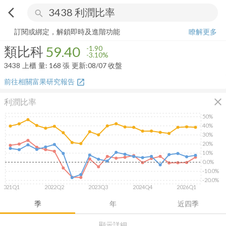
arrow_back_ios
search
類比科
59.40
-3.10%
量:
168
張
訂閱或綁定，解鎖即時及進階功能
瞭解更多
類比科
59.40
-1.90
-3.10%
3438
上櫃
量:
168
張
更新:
08/07 收盤
前往相關富果研究報告
open_in_new
close
利潤比率
50%
40%
30%
20%
10%
0.0%
-10.0%
-20.0%
2021Q1
2022Q2
2023Q3
2024Q4
2026Q1
季
年
近四季
顯示詳細