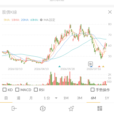
close
股價K線
MA 設定
5
MA:
10
MA:
20
MA:
60
MA:
settings
80
70
60
50
除
2026/02/10
2026/04/10
2026/05/28
2026/07/16
2K
1K
500
KD
MACD
RSI
手勢操作
日
週
月
1M
3M
6M
1Y
login
dashboard
推薦卡片
基本面
技術面
消息面
籌碼面
財務報
市場
追蹤
下單
交易
登入