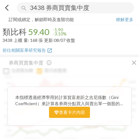
arrow_back_ios
search
類比科
59.40
-3.10%
量:
168
張
訂閱或綁定，解鎖即時及進階功能
瞭解更多
類比科
59.40
-1.90
-3.10%
3438
上櫃
量:
168
張
更新:
08/07 收盤
前往相關富果研究報告
open_in_new
close
券商買賣集中度
info_outline
交易量加權
顯示收盤價
0.15
1400
0.1
1300
0.05
1200
0
本指標透過經濟學用於計算貧富差距之吉尼係數（Gini
Coefficient）來計算各券商分點買入與賣出單一個股的
-0.05
1100
集中程度。可做為籌碼面分析的一個重要參考。
-0.1
1000
查看卡片內容
-0.15
900
0.9
0.85
0.8
0.75