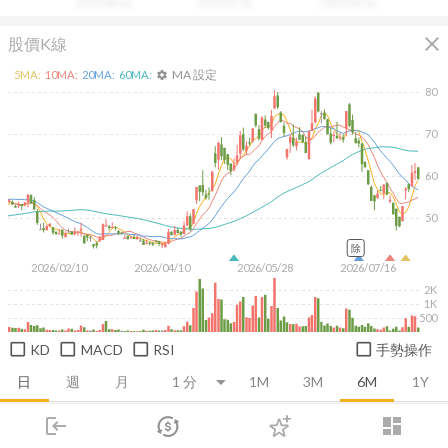
2025/06/16
2025/07/31
2025/09/16
close
股價K線
MA 設定
5
MA:
10
MA:
20
MA:
60
MA:
settings
80
70
60
50
除
2026/02/10
2026/04/10
2026/05/28
2026/07/16
2K
1K
500
KD
MACD
RSI
手勢操作
日
週
月
1M
3M
6M
1Y
login
dashboard
推薦卡片
基本面
技術面
消息面
籌碼面
財務報
市場
追蹤
下單
交易
登入